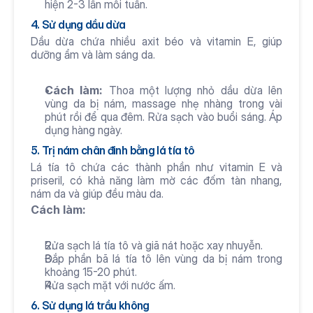
hiện 2-3 lần mỗi tuần.
4. Sử dụng dầu dừa
Dầu dừa chứa nhiều axit béo và vitamin E, giúp 
dưỡng ẩm và làm sáng da.
Cách làm:
 Thoa một lượng nhỏ dầu dừa lên 
vùng da bị nám, massage nhẹ nhàng trong vài 
phút rồi để qua đêm. Rửa sạch vào buổi sáng. Áp 
dụng hàng ngày.
5. Trị nám chân đinh bằng lá tía tô
Lá tía tô chứa các thành phần như vitamin E và 
priseril, có khả năng làm mờ các đốm tàn nhang, 
nám da và giúp đều màu da.
Cách làm:
Rửa sạch lá tía tô và giã nát hoặc xay nhuyễn.
Đắp phần bã lá tía tô lên vùng da bị nám trong 
khoảng 15-20 phút.
Rửa sạch mặt với nước ấm.
6. Sử dụng lá trầu không