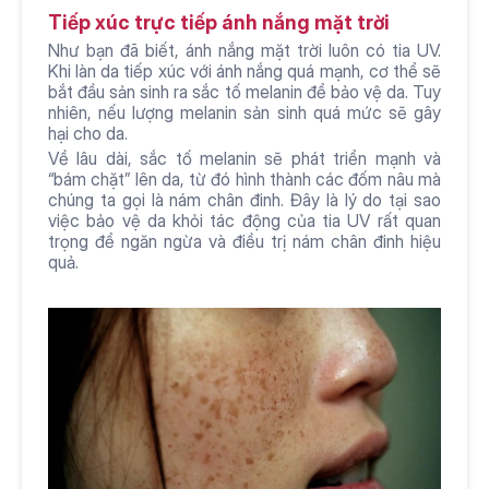
Tiếp xúc trực tiếp ánh nắng mặt trời
Như bạn đã biết, ánh nắng mặt trời luôn có tia UV. 
Khi làn da tiếp xúc với ánh nắng quá mạnh, cơ thể sẽ 
bắt đầu sản sinh ra sắc tố melanin để bảo vệ da. Tuy 
nhiên, nếu lượng melanin sản sinh quá mức sẽ gây 
hại cho da.
Về lâu dài, sắc tố melanin sẽ phát triển mạnh và 
“bám chặt” lên da, từ đó hình thành các đốm nâu mà 
chúng ta gọi là nám chân đinh. Đây là lý do tại sao 
việc bảo vệ da khỏi tác động của tia UV rất quan 
trọng để ngăn ngừa và điều trị nám chân đinh hiệu 
quả.