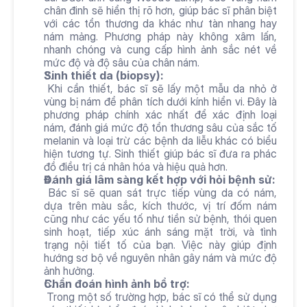
chân đinh sẽ hiển thị rõ hơn, giúp bác sĩ phân biệt 
với các tổn thương da khác như tàn nhang hay 
nám mảng. Phương pháp này không xâm lấn, 
nhanh chóng và cung cấp hình ảnh sắc nét về 
mức độ và độ sâu của chân nám.
Sinh thiết da (biopsy):
 Khi cần thiết, bác sĩ sẽ lấy một mẫu da nhỏ ở 
vùng bị nám để phân tích dưới kính hiển vi. Đây là 
phương pháp chính xác nhất để xác định loại 
nám, đánh giá mức độ tổn thương sâu của sắc tố 
melanin và loại trừ các bệnh da liễu khác có biểu 
hiện tương tự. Sinh thiết giúp bác sĩ đưa ra phác 
đồ điều trị cá nhân hóa và hiệu quả hơn.
Đánh giá lâm sàng kết hợp với hỏi bệnh sử:
 Bác sĩ sẽ quan sát trực tiếp vùng da có nám, 
dựa trên màu sắc, kích thước, vị trí đốm nám 
cũng như các yếu tố như tiền sử bệnh, thói quen 
sinh hoạt, tiếp xúc ánh sáng mặt trời, và tình 
trạng nội tiết tố của bạn. Việc này giúp định 
hướng sơ bộ về nguyên nhân gây nám và mức độ 
ảnh hưởng.
Chẩn đoán hình ảnh bổ trợ:
 Trong một số trường hợp, bác sĩ có thể sử dụng 