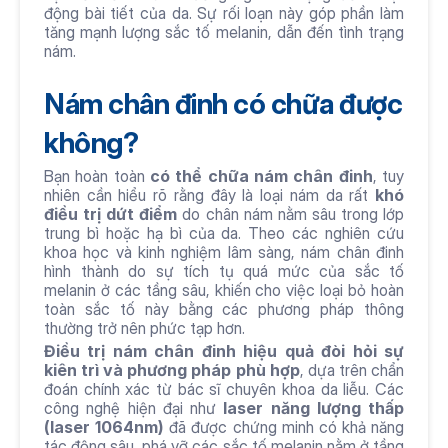
động bài tiết của da. Sự rối loạn này góp phần làm 
tăng mạnh lượng sắc tố melanin, dẫn đến tình trạng 
nám.
Nám chân đinh có chữa được 
không?
Bạn hoàn toàn 
có thể chữa nám chân đinh
, tuy 
nhiên cần hiểu rõ rằng đây là loại nám da rất 
khó 
điều trị dứt điểm
 do chân nám nằm sâu trong lớp 
trung bì hoặc hạ bì của da. Theo các nghiên cứu 
khoa học và kinh nghiệm lâm sàng, nám chân đinh 
hình thành do sự tích tụ quá mức của sắc tố 
melanin ở các tầng sâu, khiến cho việc loại bỏ hoàn 
toàn sắc tố này bằng các phương pháp thông 
thường trở nên phức tạp hơn.
Điều trị nám chân đinh hiệu quả đòi hỏi sự 
kiên trì và phương pháp phù hợp
, dựa trên chẩn 
đoán chính xác từ bác sĩ chuyên khoa da liễu. Các 
công nghệ hiện đại như 
laser năng lượng thấp 
(laser 1064nm)
 đã được chứng minh có khả năng 
tác động sâu, phá vỡ các sắc tố melanin nằm ở tầng 