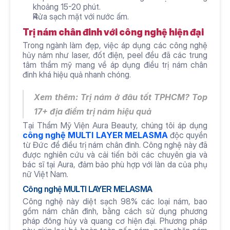
khoảng 15-20 phút.
Rửa sạch mặt với nước ấm.
Trị nám chân đinh với công nghệ hiện đại
Trong ngành làm đẹp, việc áp dụng các công nghệ 
hủy nám như laser, đốt điện, peel đều đã các trung 
tâm thẩm mỹ mang về áp dụng điều trị nám chân 
đinh khá hiệu quả nhanh chóng.
Xem thêm: 
Trị nám ở đâu tốt TPHCM
? Top 
17+ địa điểm trị nám hiệu quả
Tại Thẩm Mỹ Viện Aura Beauty, chúng tôi áp dụng 
công nghệ MULTI LAYER MELASMA
 độc quyền 
từ Đức để điều trị nám chân đinh. Công nghệ này đã 
được nghiên cứu và cải tiến bởi các chuyên gia và 
bác sĩ tại Aura, đảm bảo phù hợp với làn da của phụ 
nữ Việt Nam.
Công nghệ MULTI LAYER MELASMA
Công nghệ này diệt sạch 98% các loại nám, bao 
gồm nám chân đinh, bằng cách sử dụng phương 
pháp đông hủy và quang cơ hiện đại. Phương pháp 