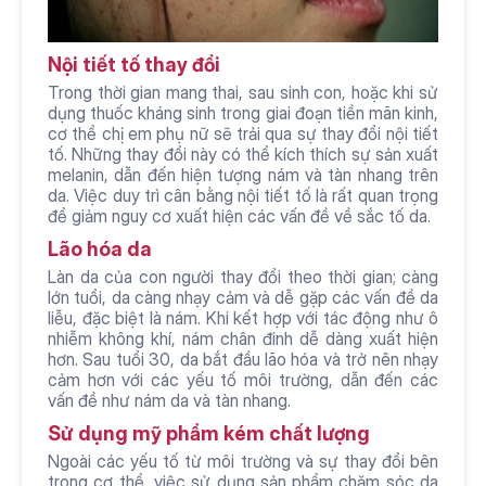
Nội tiết tố thay đổi
Trong thời gian mang thai, sau sinh con, hoặc khi sử 
dụng thuốc kháng sinh trong giai đoạn tiền mãn kinh, 
cơ thể chị em phụ nữ sẽ trải qua sự thay đổi nội tiết 
tố. Những thay đổi này có thể kích thích sự sản xuất 
melanin, dẫn đến hiện tượng nám và tàn nhang trên 
da. Việc duy trì cân bằng nội tiết tố là rất quan trọng 
để giảm nguy cơ xuất hiện các vấn đề về sắc tố da.
Lão hóa da
Làn da của con người thay đổi theo thời gian; càng 
lớn tuổi, da càng nhạy cảm và dễ gặp các vấn đề da 
liễu, đặc biệt là nám. Khi kết hợp với tác động như ô 
nhiễm không khí, nám chân đinh dễ dàng xuất hiện 
hơn. Sau tuổi 30, da bắt đầu lão hóa và trở nên nhạy 
cảm hơn với các yếu tố môi trường, dẫn đến các 
vấn đề như nám da và tàn nhang.
Sử dụng mỹ phẩm kém chất lượng
Ngoài các yếu tố từ môi trường và sự thay đổi bên 
trong cơ thể, việc sử dụng sản phẩm chăm sóc da 