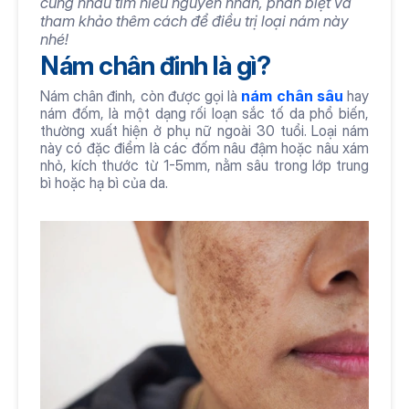
cùng nhau tìm hiểu nguyên nhân, phân biệt và 
tham khảo thêm cách để điều trị loại nám này 
nhé!
Nám chân đinh là gì?
Nám chân đinh, còn được gọi là 
nám chân sâu
 hay 
nám đốm, là một dạng rối loạn sắc tố da phổ biến, 
thường xuất hiện ở phụ nữ ngoài 30 tuổi. Loại nám 
này có đặc điểm là các đốm nâu đậm hoặc nâu xám 
nhỏ, kích thước từ 1-5mm, nằm sâu trong lớp trung 
bì hoặc hạ bì của da.