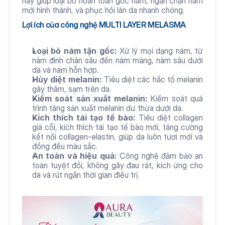
này giúp loại bỏ hoàn toàn gốc nám, ngăn chặn nám 
mới hình thành, và phục hồi làn da nhanh chóng.
Lợi ích của công nghệ MULTI LAYER MELASMA
Loại bỏ nám tận gốc:
 Xử lý mọi dạng nám, từ 
nám đinh chân sâu đến nám mảng, nám sâu dưới 
da và nám hỗn hợp.
Hủy diệt melanin:
 Tiêu diệt các hắc tố melanin 
gây thâm, sạm trên da.
Kiểm soát sản xuất melanin:
 Kiểm soát quá 
trình tăng sản xuất melanin dư thừa dưới da.
Kích thích tái tạo tế bào:
 Tiêu diệt collagen 
già cỗi, kích thích tái tạo tế bào mới, tăng cường 
kết nối collagen-elastin, giúp da luôn tươi mới và 
đồng đều màu sắc.
An toàn và hiệu quả:
 Công nghệ đảm bảo an 
toàn tuyệt đối, không gây đau rát, kích ứng cho 
da và rút ngắn thời gian điều trị.