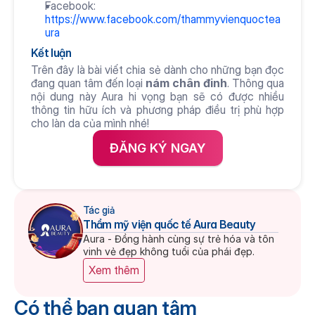
Facebook: 
https://www.facebook.com/thammyvienquoctea
ura
Kết luận
Trên đây là bài viết chia sẻ dành cho những bạn đọc 
đang quan tâm đến loại 
nám chân đinh
. Thông qua 
nội dung này Aura hi vọng bạn sẽ có được nhiều 
thông tin hữu ích và phương pháp điều trị phù hợp 
cho làn da của mình nhé!
ĐĂNG KÝ NGAY
Tác giả
Thẩm mỹ viện quốc tế Aura Beauty
Aura - Đồng hành cùng sự trẻ hóa và tôn 
vinh vẻ đẹp không tuổi của phái đẹp.
Xem thêm
Có thể bạn quan tâm