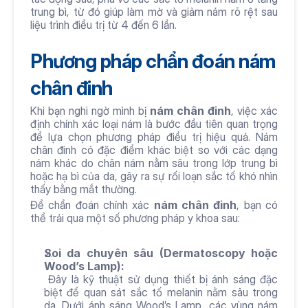
trung bì, từ đó giúp làm mờ và giảm nám rõ rệt sau 
liệu trình điều trị từ 4 đến 6 lần.
Phương pháp chẩn đoán nám 
chân đinh
Khi bạn nghi ngờ mình bị 
nám chân đinh
, việc xác 
định chính xác loại nám là bước đầu tiên quan trọng 
để lựa chọn phương pháp điều trị hiệu quả. Nám 
chân đinh có đặc điểm khác biệt so với các dạng 
nám khác do chân nám nằm sâu trong lớp trung bì 
hoặc hạ bì của da, gây ra sự rối loạn sắc tố khó nhìn 
thấy bằng mắt thường.
Để chẩn đoán chính xác 
nám chân đinh
, bạn có 
thể trải qua một số phương pháp y khoa sau:
Soi da chuyên sâu (Dermatoscopy hoặc 
Wood’s Lamp):
 Đây là kỹ thuật sử dụng thiết bị ánh sáng đặc 
biệt để quan sát sắc tố melanin nằm sâu trong 
da. Dưới ánh sáng Wood’s Lamp, các vùng nám 