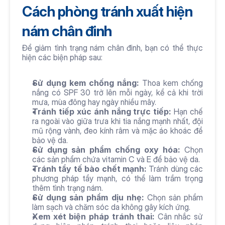
Cách phòng tránh xuất hiện 
nám chân đinh
Để giảm tình trạng nám chân đinh, bạn có thể thực 
hiện các biện pháp sau:
Sử dụng kem chống nắng:
 Thoa kem chống 
nắng có SPF 30 trở lên mỗi ngày, kể cả khi trời 
mưa, mùa đông hay ngày nhiều mây.
Tránh tiếp xúc ánh nắng trực tiếp:
 Hạn chế 
ra ngoài vào giữa trưa khi tia nắng mạnh nhất, đội 
mũ rộng vành, đeo kính râm và mặc áo khoác để 
bảo vệ da.
Sử dụng sản phẩm chống oxy hóa:
 Chọn 
các sản phẩm chứa vitamin C và E để bảo vệ da.
Tránh tẩy tế bào chết mạnh:
 Tránh dùng các 
phương pháp tẩy mạnh, có thể làm trầm trọng 
thêm tình trạng nám.
Sử dụng sản phẩm dịu nhẹ:
 Chọn sản phẩm 
làm sạch và chăm sóc da không gây kích ứng.
Xem xét biện pháp tránh thai:
 Cân nhắc sử 