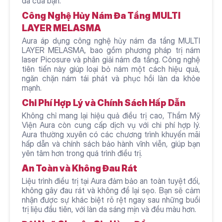
da của bạn.
Công Nghệ Hủy Nám Đa Tầng MULTI 
LAYER MELASMA
Aura áp dụng công nghệ hủy nám đa tầng MULTI 
LAYER MELASMA, bao gồm phương pháp trị nám 
laser Picosure và phân giải nám đa tầng. Công nghệ 
tiên tiến này giúp loại bỏ nám một cách hiệu quả, 
ngăn chặn nám tái phát và phục hồi làn da khỏe 
mạnh.
Chi Phí Hợp Lý và Chính Sách Hấp Dẫn
Không chỉ mang lại hiệu quả điều trị cao, Thẩm Mỹ 
Viện Aura còn cung cấp dịch vụ với chi phí hợp lý. 
Aura thường xuyên có các chương trình khuyến mãi 
hấp dẫn và chính sách bảo hành vĩnh viễn, giúp bạn 
yên tâm hơn trong quá trình điều trị.
An Toàn và Không Đau Rát
Liệu trình điều trị tại Aura đảm bảo an toàn tuyệt đối, 
không gây đau rát và không để lại sẹo. Bạn sẽ cảm 
nhận được sự khác biệt rõ rệt ngay sau những buổi 
trị liệu đầu tiên, với làn da sáng mịn và đều màu hơn.