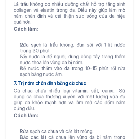
Lá trầu không có nhiều dưỡng chất hỗ trợ tăng sinh 
collagen và elastin trong da. Điều này giúp làm mờ 
nám chân đinh và cải thiện sức sống của da hiệu 
quả hơn.
Cách làm:
Rửa sạch lá trầu không, đun sôi với 1 lít nước 
trong 30 phút.
Lấy nước lá để nguội, dùng bông tẩy trang thấm 
nước thoa lên vùng da bị nám.
Để nước thấm vào da trong 10-15 phút rồi rửa 
sạch bằng nước ấm.
7. Trị nám chân đinh bằng cà chua
Cà chua chứa nhiều loại vitamin, sắt, canxi… Sử 
dụng cà chua thường xuyên với một lượng vừa đủ 
giúp da khỏe mạnh hơn và làm mờ các đốm nám 
cứng đầu.
Cách làm:
Rửa sạch cà chua và cắt lát mỏng.
Đắp các lát cà chua lên vùng da bị nám trong 