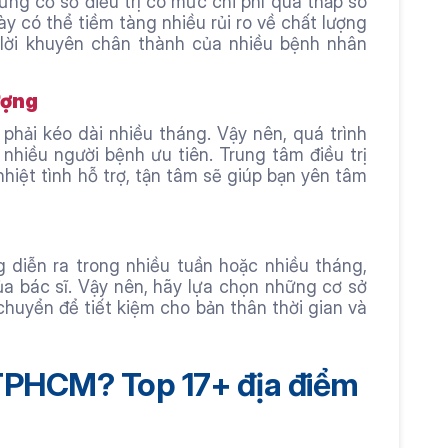
g cơ sở điều trị có mức chi phí quá thấp so 
y có thể tiềm tàng nhiều rủi ro về chất lượng 
à lời khuyên chân thành của nhiều bệnh nhân 
ượng
 phải kéo dài nhiều tháng. Vậy nên, quá trình 
hiều người bệnh ưu tiên. Trung tâm điều trị 
hiệt tình hỗ trợ, tận tâm sẽ giúp bạn yên tâm 
 diễn ra trong nhiều tuần hoặc nhiều tháng, 
ủa bác sĩ. Vậy nên, hãy lựa chọn những cơ sở 
 chuyển để tiết kiệm cho bản thân thời gian và 
TPHCM? Top 17+ địa điểm 