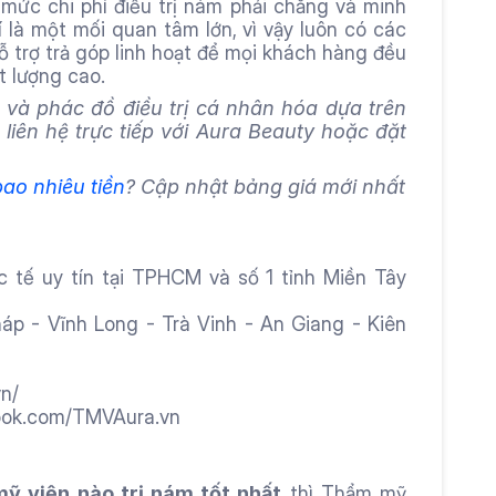
ức chi phí điều trị nám phải chăng và minh 
í là một mối quan tâm lớn, vì vậy luôn có các 
ỗ trợ trả góp linh hoạt để mọi khách hàng đều 
t lượng cao. 
 và phác đồ điều trị cá nhân hóa dựa trên 
 liên hệ trực tiếp với Aura Beauty hoặc đặt 
ao nhiêu tiền
? Cập nhật bảng giá mới nhất
tế uy tín tại TPHCM và số 1 tỉnh Miền Tây 
 - Vĩnh Long - Trà Vinh - An Giang - Kiên 
n/
ook.com/TMVAura.vn
ỹ viện nào trị nám tốt nhất
 thì Thẩm mỹ 