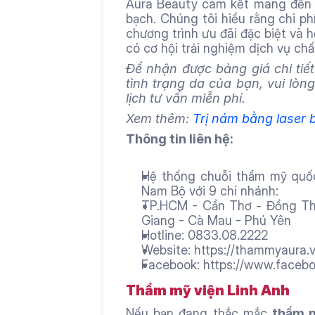
Aura Beauty cam kết mang đến m
bạch. Chúng tôi hiểu rằng chi ph
chương trình ưu đãi đặc biệt và h
có cơ hội trải nghiệm dịch vụ chấ
Để nhận được bảng giá chi tiết
tình trạng da của bạn, vui lòng
lịch tư vấn miễn phí.
Xem thêm: 
Trị nám bằng laser b
Thông tin liên hệ:
Hệ thống chuỗi thẩm mỹ quốc 
Nam Bộ với 9 chi nhánh:
TP.HCM - Cần Thơ - Đồng Tháp
Giang - Cà Mau - Phú Yên
Hotline: 0833.08.2222
Website: https://thammyaura.v
Facebook: https://www.faceb
Thẩm mỹ viện Linh Anh 
Nếu bạn đang thắc mắc 
thẩm m