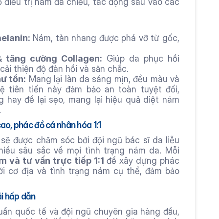
điều trị nám đa chiều, tác động sâu vào các 
melanin:
 Nám, tàn nhang được phá vỡ từ gốc, 
 & tăng cường Collagen:
 Giúp da phục hồi 
ải thiện độ đàn hồi và săn chắc.
hư tổn:
 Mang lại làn da sáng mịn, đều màu và 
ệ tiên tiến này đảm bảo an toàn tuyệt đối, 
 hay để lại sẹo, mang lại hiệu quả diệt nám 
.
ao, phác đồ cá nhân hóa 1:1
sẽ được chăm sóc bởi đội ngũ bác sĩ da liễu 
iểu sâu sắc về mọi tình trạng nám da. Mỗi 
 và tư vấn trực tiếp 1:1
 để xây dựng phác 
với cơ địa và tình trạng nám cụ thể, đảm bảo 
ãi hấp dẫn
n quốc tế và đội ngũ chuyên gia hàng đầu, 