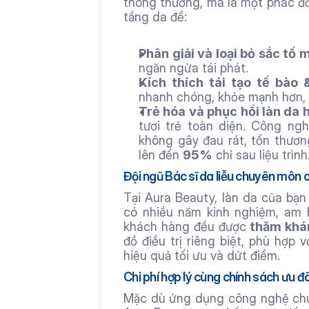
thông thường, mà là một phác đồ 
tầng da để:
Phân giải và loại bỏ sắc tố 
ngăn ngừa tái phát.
Kích thích tái tạo tế bào
nhanh chóng, khỏe mạnh hơn, c
Trẻ hóa và phục hồi làn da 
tươi trẻ toàn diện. Công ngh
không gây đau rát, tổn thương
lên đến 
95%
 chỉ sau liệu trình
Đội ngũ Bác sĩ da liễu chuyên môn c
Tại Aura Beauty, làn da của bạn 
có nhiều năm kinh nghiệm, am h
khách hàng đều được 
thăm khám
đồ điều trị riêng biệt, phù hợp 
hiệu quả tối ưu và dứt điểm.
Chi phí hợp lý cùng chính sách ưu đ
Mặc dù ứng dụng công nghệ chuẩ