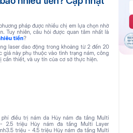
bao nhiêu tiền? Cập nhật 
 phương pháp được nhiều chị em lựa chọn nhờ 
. Tuy nhiên, câu hỏi được quan tâm nhất là 
hiêu tiền
? 
ằng laser dao động trong khoảng từ 2 đến 20 
ức giá này phụ thuộc vào tình trạng nám, công 
ị cần thiết, và uy tín của cơ sở thực hiện.
 - 2.5 triệu Hủy nám đa tầng Multi Layer 
ình3.5 triệu - 4.5 triệu Hủy nám đa tầng Multi 