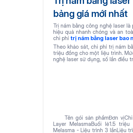
Trị nám bằng laser 
bảng giá mới nhất
Trị nám bằng công nghệ laser là
hiệu quả nhanh chóng và an toàn
chi phí 
trị nám bằng laser bao n
Theo khảo sát, chi phí trị nám b
triệu đồng cho một liệu trình. M
nghệ laser sử dụng, số lần điều tr
     Tên gói sản phẩmĐơn vịChi phí điều trị nám da Hủy nám đa tầng Multi 
Layer MelasmaBuổi lẻ1.5 triệu
Melasma - Liệu trình 3 lầnLiệu tr