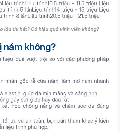
iệu trìnhLiệu trình10.5 triệu - 11.5 triệu Liệu 
 trình 5 lầnLiệu trình14 triệu - 15 triệu Liệu 
trình 8 lầnLiệu trình20.5 triệu - 21.5 triệu 
o lâu thì hết
? Có hiệu quả vĩnh viễn không?
rị nám không?
i hiệu quả vượt trội so với các phương pháp 
ên nhân gốc rễ của nám, làm mờ nám nhanh 
và elastin, giúp da mịn màng và sáng hơn
hông gây sưng đỏ hay đau rát
 kết hợp chống nắng và chăm sóc da đúng 
m tối ưu và an toàn, bạn cần tham khảo ý kiến 
ấn liệu trình phù hợp.