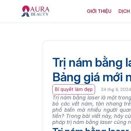
GIỚI THIỆU
DỊCH
Trị nám bằng l
Bảng giá mới 
Bí quyết làm đẹp
24 thg 6, 2024
Trị nám bằng laser là một tron
bỏ các vết nám, tàn nhang trê
phổ biến mà nhiều người quan
tiền? Trong bài viết này, hãy 
pháp trị nám bằng laser cũng n