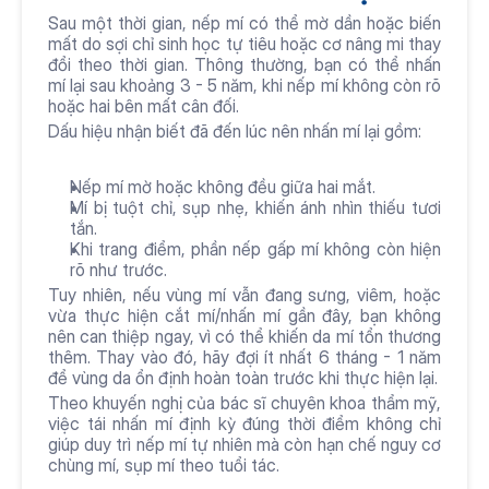
Sau một thời gian, nếp mí có thể mờ dần hoặc biến 
mất do sợi chỉ sinh học tự tiêu hoặc cơ nâng mi thay 
đổi theo thời gian. Thông thường, bạn có thể nhấn 
mí lại sau khoảng 3 - 5 năm, khi nếp mí không còn rõ 
hoặc hai bên mất cân đối.
Dấu hiệu nhận biết đã đến lúc nên nhấn mí lại gồm:
Nếp mí mờ hoặc không đều giữa hai mắt.
Mí bị tuột chỉ, sụp nhẹ, khiến ánh nhìn thiếu tươi 
tắn.
Khi trang điểm, phần nếp gấp mí không còn hiện 
rõ như trước.
Tuy nhiên, nếu vùng mí vẫn đang sưng, viêm, hoặc 
vừa thực hiện cắt mí/nhấn mí gần đây, bạn không 
nên can thiệp ngay, vì có thể khiến da mí tổn thương 
thêm. Thay vào đó, hãy đợi ít nhất 6 tháng - 1 năm 
để vùng da ổn định hoàn toàn trước khi thực hiện lại.
Theo khuyến nghị của bác sĩ chuyên khoa thẩm mỹ, 
việc tái nhấn mí định kỳ đúng thời điểm không chỉ 
giúp duy trì nếp mí tự nhiên mà còn hạn chế nguy cơ 
chùng mí, sụp mí theo tuổi tác.