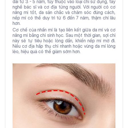
dài từ 3 - 5 năm, tùy thuộc vào loại chỉ sử dụng, tay 
nghề bác sĩ và cơ địa từng người. Với người có cơ 
nâng mi tốt, da săn chắc và chăm sóc đúng cách, 
nếp mí có thể duy trì từ 6 đến 7 năm, thậm chí lâu 
hơn.
Cơ chế của nhấn mí là tạo liên kết giữa da mí và cơ 
nâng mi bằng chỉ sinh học. Sau một thời gian, sợi chỉ 
này sẽ tự tiêu hoặc lỏng dần, khiến nếp mí mờ đi. 
Nếu cơ địa hấp thụ chỉ nhanh hoặc vùng da mí lỏng 
lẻo, hiệu quả có thể giảm sớm hơn.