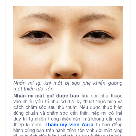
Nhấn mí lại khi mắt bị sụp nhẹ khiến gương 
mặt thiếu tươi tắn
Nhấn mí mắt giữ được bao lâu
 còn phụ thuộc 
vào nhiều yếu tố như cơ địa, kỹ thuật thực hiện và 
cách chăm sóc sau thủ thuật. Nếu được thực hiện 
đúng chuẩn và chăm sóc cẩn thận, nếp mí có thể 
duy trì tự nhiên trong nhiều năm mà không cần can 
thiệp lại sớm.
Thẩm mỹ viện Aura
tự hào đồng 
hành cùng bạn trên hành trình tôn vinh đôi mắt rạng 
rỡ, giúp ánh nhìn luôn tươi trẻ, tự tin và đầy cuốn hút.