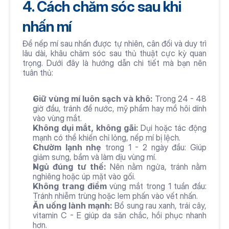
4. Cách chăm sóc sau khi 
nhấn mí 
Để nếp mí sau nhấn được tự nhiên, cân đối và duy trì 
lâu dài, khâu chăm sóc sau thủ thuật cực kỳ quan 
trọng. Dưới đây là hướng dẫn chi tiết mà bạn nên 
tuân thủ:
Giữ vùng mí luôn sạch và khô:
 Trong 24 - 48 
giờ đầu, tránh để nước, mỹ phẩm hay mồ hôi dính 
vào vùng mắt.
Không dụi mắt, không gãi: 
Dụi hoặc tác động 
mạnh có thể khiến chỉ lỏng, nếp mí bị lệch.
Chườm lạnh nhẹ 
trong 1 - 2 ngày đầu: Giúp 
giảm sưng, bầm và làm dịu vùng mí.
Ngủ đúng tư thế:
 Nên nằm ngửa, tránh nằm 
nghiêng hoặc úp mặt vào gối.
Không trang điểm 
vùng mắt trong 1 tuần đầu: 
Tránh nhiễm trùng hoặc lem phấn vào vết nhấn.
Ăn uống lành mạnh:
 Bổ sung rau xanh, trái cây, 
vitamin C - E giúp da săn chắc, hồi phục nhanh 
hơn.