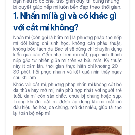
bạn hiểu rõ cơ chế, thời gian duy trì, cùng những 
bí quyết giúp nếp mí luôn bền đẹp theo thời gian.
1. Nhấn mí là gì và có khác gì 
với cắt mí không?
Nhấn mí (còn gọi là bấm mí) là phương pháp tạo nếp 
mí đôi bằng chỉ sinh học, không cần phẫu thuật, 
không bóc tách da. Bác sĩ sẽ dùng chỉ chuyên dụng 
luồn qua các điểm nhỏ trên mí mắt, giúp hình thành 
nếp gấp tự nhiên giữa mí trên và bầu mắt. Kỹ thuật 
này ít xâm lấn, thời gian thực hiện chỉ khoảng 20 - 
30 phút, hồi phục nhanh và kết quả nhìn thấy ngay 
sau khi làm.
Khác với cắt mí, phương pháp nhấn mí không cắt bỏ 
da thừa hay mỡ mí, nên phù hợp nhất với người trẻ 
tuổi, da mí còn săn chắc, chưa bị chùng hoặc sụp. 
Trong khi đó, cắt mí được áp dụng khi mí mắt có 
dấu hiệu lão hóa, da chùng, mỡ dư nhiều, giúp tái tạo 
lại toàn bộ nếp mí.