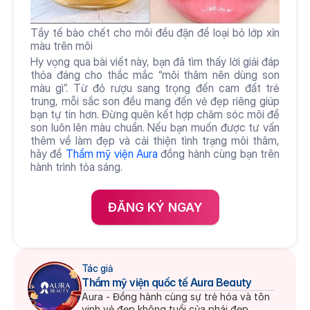
Tẩy tế bào chết cho môi đều đặn để loại bỏ lớp xỉn 
màu trên môi
Hy vọng qua bài viết này, bạn đã tìm thấy lời giải đáp 
thỏa đáng cho thắc mắc “môi thâm nên dùng son 
màu gì”. Từ đỏ rượu sang trọng đến cam đất trẻ 
trung, mỗi sắc son đều mang đến vẻ đẹp riêng giúp 
bạn tự tin hơn. Đừng quên kết hợp chăm sóc môi để 
son luôn lên màu chuẩn. Nếu bạn muốn được tư vấn 
thêm về làm đẹp và cải thiện tình trạng môi thâm, 
hãy để 
Thẩm mỹ viện Aura 
đồng hành cùng bạn trên 
hành trình tỏa sáng.
ĐĂNG KÝ NGAY
Tác giả
Thẩm mỹ viện quốc tế Aura Beauty
Aura - Đồng hành cùng sự trẻ hóa và tôn 
vinh vẻ đẹp không tuổi của phái đẹp.