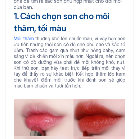
phá để tìm ra sắc son phù hợp nhất cho đôi môi 
của bạn.
1. Cách chọn son cho môi 
thâm, tối màu
Môi thâm
 thường khó lên chuẩn màu, vì vậy bạn nên 
ưu tiên những thỏi son có độ che phủ cao và sắc tố 
đậm. Tránh các gam quá nhạt như hồng baby, cam 
sáng vì dễ khiến môi xỉn màu hơn. Ngoài ra, nên chọn 
son có độ dưỡng vừa phải để môi không khô, nứt. 
Khi thử son, bạn hãy test trực tiếp trên môi thay vì 
tay để thấy rõ sự khác biệt. Kết hợp thêm lớp kem 
che khuyết điểm môi trước khi đánh son sẽ giúp 
màu bám chuẩn và tươi tắn hơn.