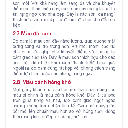
son môi. Với khả năng làm sáng da và che khuyết 
điểm môi thâm hiệu quả, màu son này mang lại sự tự 
tin, rạng ngời cho phái đẹp. Đây là sắc son “đa năng”, 
thích hợp cho mọi dịp, từ đi làm, đi chơi cho đến dự 
tiệc. 
2.7. Màu đỏ cam
Đỏ cam là màu son đầy năng lượng, giúp gương mặt 
bừng sáng và trẻ trung hơn. Với môi thâm, sắc đỏ 
pha cam vừa giúp che khuyết điểm, vừa mang lại 
cảm giác tươi tắn. Đây là màu son thích hợp cho các 
bạn trẻ, đặc biệt khi muốn “hack tuổi” hiệu quả. 
Ngoài ra, đỏ cam cũng rất hợp với phong cách trang 
điểm tự nhiên hoặc nhẹ nhàng hàng ngày.
2.8. Màu cánh hồng khô
Một gợi ý khác cho câu hỏi môi thâm nên dùng son 
màu gì chính là màu cánh hồng khô. Đây là sự pha 
trộn giữa hồng và nâu, tạo cảm giác ngọt ngào 
nhưng không kém phần tinh tế. Gam màu này giúp 
đôi môi lên chuẩn màu hơn so với hồng tươi, đồng 
thời mang lại nét đẹp dịu dàng, nữ tính. 