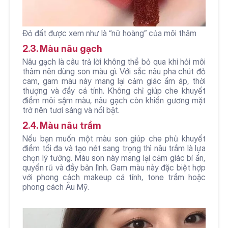
Đỏ đất được xem như là “nữ hoàng” của môi thâm
2.3. Màu nâu gạch
Nâu gạch là câu trả lời không thể bỏ qua khi hỏi môi 
thâm nên dùng son màu gì. Với sắc nâu pha chút đỏ 
cam, gam màu này mang lại cảm giác ấm áp, thời 
thượng và đầy cá tính. Không chỉ giúp che khuyết 
điểm môi sậm màu, nâu gạch còn khiến gương mặt 
trở nên tươi sáng và nổi bật.
2.4. Màu nâu trầm
Nếu bạn muốn một màu son giúp che phủ khuyết 
điểm tối đa và tạo nét sang trọng thì nâu trầm là lựa 
chọn lý tưởng. Màu son này mang lại cảm giác bí ẩn, 
quyến rũ và đầy bản lĩnh. Gam màu này đặc biệt hợp 
với phong cách makeup cá tính, tone trầm hoặc 
phong cách Âu Mỹ.