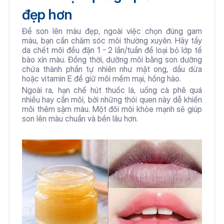
đẹp hơn
Để son lên màu đẹp, ngoài việc chọn đúng gam 
màu, bạn cần chăm sóc môi thường xuyên. Hãy tẩy 
da chết môi đều đặn 1 - 2 lần/tuần để loại bỏ lớp tế 
bào xỉn màu. Đồng thời, dưỡng môi bằng son dưỡng 
chứa thành phần tự nhiên như mật ong, dầu dừa 
hoặc vitamin E để giữ môi mềm mại, hồng hào. 
Ngoài ra, hạn chế hút thuốc lá, uống cà phê quá 
nhiều hay cắn môi, bởi những thói quen này dễ khiến 
môi thêm sậm màu. Một đôi môi khỏe mạnh sẽ giúp 
son lên màu chuẩn và bền lâu hơn.