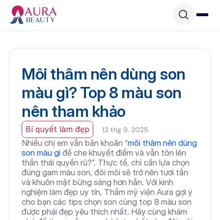
Môi thâm nên dùng son 
màu gì? Top 8 màu son 
nên tham khảo
Bí quyết làm đẹp
12 thg 9, 2025
Nhiều chị em vẫn băn khoăn “
môi thâm nên dùng 
son màu gì
 để che khuyết điểm và vẫn tôn lên 
thần thái quyến rũ?”. Thực tế, chỉ cần lựa chọn 
đúng gam màu son, đôi môi sẽ trở nên tươi tắn 
và khuôn mặt bừng sáng hơn hẳn. Với kinh 
nghiệm làm đẹp uy tín, Thẩm mỹ viện Aura gợi ý 
cho bạn các tips chọn son cùng top 8 màu son 
được phái đẹp yêu thích nhất. Hãy cùng khám 