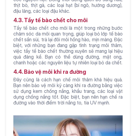
thịt bò, thịt gà, các loại hạt (bí ngô, hướng dương), 
đậu lăng, các loại đậu khác.
4.3. Tẩy tế bào chết cho môi
Tẩy tế bào chết cho môi là một trong những bước 
chăm sóc da môi quan trọng, giúp loại bỏ lớp tế bào 
chết sần sùi, trả lại đôi môi hồng hào, mịn màng. Đặc 
biệt, với những bạn đang gặp tình trạng môi thâm, 
việc tẩy tế bào chết thường xuyên sẽ mang lại hiệu 
quả đáng kể. Bạn có thể dùng đường, mật ong, 
chanh hoặc các nguyên liệu tự nhiên loại bỏ da chết.
4.4. Bảo vệ môi khi ra đường
Đây cũng là cách hạn chế môi thâm khá hiệu quả. 
Bạn nên bảo vệ môi kỹ càng khi ra đường bằng việc 
sử dụng kem chống nắng, khẩu trang, các loại vật 
dụng chống nắng tốt. Đặc biệt, bạn nên hạn chế ra 
đường vào thời điểm trời nắng to, tia UV mạnh.