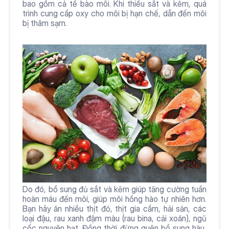
bao gồm cả tế bào môi. Khi thiếu sắt và kẽm, quá 
trình cung cấp oxy cho môi bị hạn chế, dẫn đến môi 
bị thâm sạm.
Do đó, bổ sung đủ sắt và kẽm giúp tăng cường tuần 
hoàn máu đến môi, giúp môi hồng hào tự nhiên hơn. 
Bạn hãy ăn nhiều thịt đỏ, thịt gia cầm, hải sản, các 
loại đậu, rau xanh đậm màu (rau bina, cải xoăn), ngũ 
cốc nguyên hạt. Đồng thời đừng quên bổ sung hàu, 