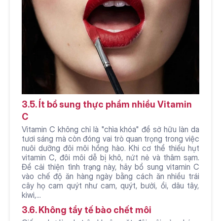
3.5. Ít bổ sung thực phẩm nhiều Vitamin 
C
Vitamin C không chỉ là "chìa khóa" để sở hữu làn da 
tươi sáng mà còn đóng vai trò quan trọng trong việc 
nuôi dưỡng đôi môi hồng hào. Khi cơ thể thiếu hụt 
vitamin C, đôi môi dễ bị khô, nứt nẻ và thâm sạm. 
Để cải thiện tình trạng này, hãy bổ sung vitamin C 
vào chế độ ăn hàng ngày bằng cách ăn nhiều trái 
cây họ cam quýt như cam, quýt, bưởi, ổi, dâu tây, 
kiwi,... 
3.6. Không tẩy tế bào chết môi