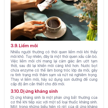
3.9. Liếm môi
Nhiều người thường có thói quen liếm môi khi thấy 
môi khô. Tuy nhiên, đây là một thói quen xấu cần bỏ. 
Việc liếm môi chỉ mang lại cảm giác ẩm ướt tạm 
thời, sau đó lại khiến môi càng khô hơn. Nước bọt 
chứa enzyme có thể làm bong tróc lớp da môi, gây 
ra tình trạng môi thâm sạm và nứt nẻ nghiêm trọng. 
Thay vì liếm môi, hãy sử dụng son dưỡng để cung 
cấp độ ẩm cần thiết cho đôi môi.
3.10. Dị ứng kháng sinh
Dị ứng kháng sinh là một phản ứng bất thường của 
cơ thể khi tiếp xúc với một số loại thuốc kháng sinh. 
Một trong những biểu hiện rõ rệt của dị ứng kháng 