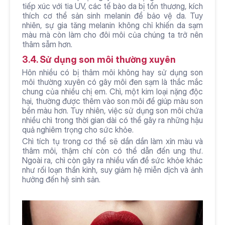
tiếp xúc với tia UV, các tế bào da bị tổn thương, kích 
thích cơ thể sản sinh melanin để bảo vệ da. Tuy 
nhiên, sự gia tăng melanin không chỉ khiến da sạm 
màu mà còn làm cho đôi môi của chúng ta trở nên 
thâm sẫm hơn.
3.4. Sử dụng son môi thường xuyên
Hôn nhiều có bị thâm môi không hay sử dụng son 
môi thường xuyên có gây môi đen sạm là thắc mắc 
chung của nhiều chị em. Chì, một kim loại nặng độc 
hại, thường được thêm vào son môi để giúp màu son 
bền màu hơn. Tuy nhiên, việc sử dụng son môi chứa 
nhiều chì trong thời gian dài có thể gây ra những hậu 
quả nghiêm trọng cho sức khỏe.
Chì tích tụ trong cơ thể sẽ dần dần làm xỉn màu và 
thâm môi, thậm chí còn có thể dẫn đến ung thư. 
Ngoài ra, chì còn gây ra nhiều vấn đề sức khỏe khác 
như rối loạn thần kinh, suy giảm hệ miễn dịch và ảnh 
hưởng đến hệ sinh sản.