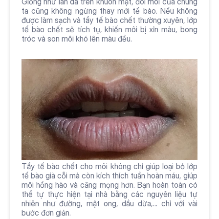
Giống như làn da trên khuôn mặt, đôi môi của chúng 
ta cũng không ngừng thay mới tế bào. Nếu không 
được làm sạch và tẩy tế bào chết thường xuyên, lớp 
tế bào chết sẽ tích tụ, khiến môi bị xỉn màu, bong 
tróc và son môi khó lên màu đều.
Tẩy tế bào chết cho môi không chỉ giúp loại bỏ lớp 
tế bào già cỗi mà còn kích thích tuần hoàn máu, giúp 
môi hồng hào và căng mọng hơn. Bạn hoàn toàn có 
thể tự thực hiện tại nhà bằng các nguyên liệu tự 
nhiên như đường, mật ong, dầu dừa,... chỉ với vài 
bước đơn giản.