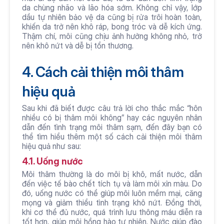
da chùng nhão và lão hóa sớm. Không chỉ vậy, lớp 
dầu tự nhiên bảo vệ da cũng bị rửa trôi hoàn toàn, 
khiến da trở nên khô ráp, bong tróc và dễ kích ứng. 
Thậm chí, môi cũng chịu ảnh hưởng không nhỏ, trở 
nên khô nứt và dễ bị tổn thương.
4. Cách cải thiện môi thâm 
hiệu quả
Sau khi đã biết được câu trả lời cho thắc mắc “hôn 
nhiều có bị thâm môi không” hay các nguyên nhân 
dẫn đến tình trạng môi thâm sạm, đến đây bạn có 
thể tìm hiểu thêm một số cách cải thiện môi thâm 
hiệu quả như sau:
4.1. Uống nước
Môi thâm thường là do môi bị khô, mất nước, dẫn 
đến việc tế bào chết tích tụ và làm môi xỉn màu. Do 
đó, uống nước có thể giúp môi luôn mềm mại, căng 
mọng và giảm thiểu tình trạng khô nứt. Đồng thời, 
khi cơ thể đủ nước, quá trình lưu thông máu diễn ra 
tốt hơn, giúp môi hồng hào tự nhiên. Nước giúp đào 