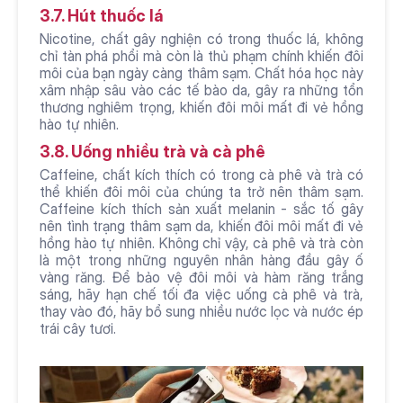
3.7. Hút thuốc lá
Nicotine, chất gây nghiện có trong thuốc lá, không 
chỉ tàn phá phổi mà còn là thủ phạm chính khiến đôi 
môi của bạn ngày càng thâm sạm. Chất hóa học này 
xâm nhập sâu vào các tế bào da, gây ra những tổn 
thương nghiêm trọng, khiến đôi môi mất đi vẻ hồng 
hào tự nhiên.
3.8. Uống nhiều trà và cà phê
Caffeine, chất kích thích có trong cà phê và trà có 
thể khiến đôi môi của chúng ta trở nên thâm sạm. 
Caffeine kích thích sản xuất melanin - sắc tố gây 
nên tình trạng thâm sạm da, khiến đôi môi mất đi vẻ 
hồng hào tự nhiên. Không chỉ vậy, cà phê và trà còn 
là một trong những nguyên nhân hàng đầu gây ố 
vàng răng. Để bảo vệ đôi môi và hàm răng trắng 
sáng, hãy hạn chế tối đa việc uống cà phê và trà, 
thay vào đó, hãy bổ sung nhiều nước lọc và nước ép 
trái cây tươi.