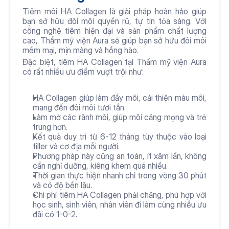
Tiêm môi HA Collagen là giải pháp hoàn hảo giúp 
bạn sở hữu đôi môi quyến rũ, tự tin tỏa sáng. Với 
công nghệ tiêm hiện đại và sản phẩm chất lượng 
cao, Thẩm mỹ viện Aura sẽ giúp bạn sở hữu đôi môi 
mềm mại, mịn màng và hồng hào.
Đặc biệt, tiêm HA Collagen tại Thẩm mỹ viện Aura 
có rất nhiều ưu điểm vượt trội như:
HA Collagen giúp làm đầy môi, cải thiện màu môi, 
mang đến đôi môi tươi tắn.
Làm mờ các rãnh môi, giúp môi căng mọng và trẻ 
trung hơn.
Kết quả duy trì từ 6-12 tháng tùy thuộc vào loại 
filler và cơ địa mỗi người.
Phương pháp này cũng an toàn, ít xâm lấn, không 
cần nghỉ dưỡng, kiêng khem quá nhiều.
Thời gian thực hiện nhanh chỉ trong vòng 30 phút 
và có độ bền lâu.
Chi phí tiêm HA Collagen phải chăng, phù hợp với 
học sinh, sinh viên, nhân viên đi làm cùng nhiều ưu 
đãi có 1-0-2.