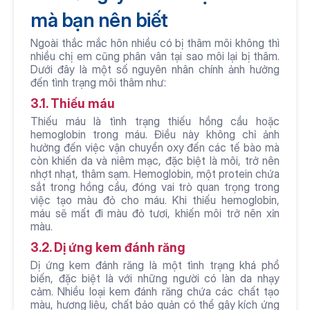
mà bạn nên biết
Ngoài thắc mắc hôn nhiều có bị thâm môi không thì 
nhiều chị em cũng phân vân tại sao môi lại bị thâm. 
Dưới đây là một số nguyên nhân chính ảnh hưởng 
đến tình trạng môi thâm như:
3.1. Thiếu máu
Thiếu máu là tình trạng thiếu hồng cầu hoặc 
hemoglobin trong máu. Điều này không chỉ ảnh 
hưởng đến việc vận chuyển oxy đến các tế bào mà 
còn khiến da và niêm mạc, đặc biệt là môi, trở nên 
nhợt nhạt, thâm sạm. Hemoglobin, một protein chứa 
sắt trong hồng cầu, đóng vai trò quan trọng trong 
việc tạo màu đỏ cho máu. Khi thiếu hemoglobin, 
máu sẽ mất đi màu đỏ tươi, khiến môi trở nên xỉn 
màu.
3.2. Dị ứng kem đánh răng
Dị ứng kem đánh răng là một tình trạng khá phổ 
biến, đặc biệt là với những người có làn da nhạy 
cảm. Nhiều loại kem đánh răng chứa các chất tạo 
màu, hương liệu, chất bảo quản có thể gây kích ứng 