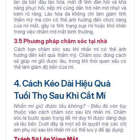
làn da bắt đầu lão hóa, mất đi tính đàn hồi và khả 
năng phục hồi, nếp mí cũng dần trở nên mờ nhạt và 
kém rõ ràng. Lão hóa da không chỉ làm giảm tính 
thẩm mỹ mà còn có thể ảnh hưởng đến chức năng 
của mí mắt, gây ra tình trạng sụp mí hoặc khó khăn 
trong việc nhắm mở mắt bình thường.
3.5 Phương pháp chăm sóc tại nhà
Cách bạn chăm sóc sau khi nhấn mí có thể ảnh 
hưởng đến kết quả thẩm mỹ. Chăm sóc đúng cách 
sẽ giúp mí giữ được lâu, trong khi thói quen xấu có 
thể làm giảm độ bền của mí.
4. Cách Kéo Dài Hiệu Quả 
Tuổi Thọ Sau Khi Cắt Mí
Nhấn mí giữ được lâu không? 
- Điều đó còn tùy 
thuộc vào cách chăm sóc sau khi nhấn mí. Chăm 
sóc là bước quan trọng để mí duy trì được dáng đẹp 
và lâu bền. Dưới đây là một số bí quyết mà các chị 
em phụ nữ sau khi nhấn mí có thể lưu ý để áp dụng:
Tránh Sờ Lên Vùng Mắt