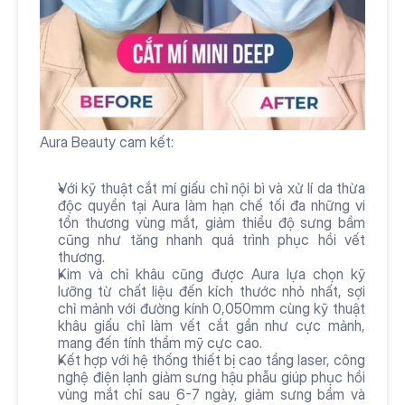
Aura Beauty cam kết:
Với kỹ thuật cắt mí giấu chỉ nội bì và xử lí da thừa 
độc quyền tại Aura làm hạn chế tối đa những vi 
tổn thương vùng mắt, giảm thiểu độ sưng bầm 
cũng như tăng nhanh quá trình phục hồi vết 
thương.
Kim và chỉ khâu cũng được Aura lựa chọn kỹ 
lưỡng từ chất liệu đến kích thước nhỏ nhất, sợi 
chỉ mảnh với đường kính 0,050mm cùng kỹ thuật 
khâu giấu chỉ làm vết cắt gần như cực mảnh, 
mang đến tính thẩm mỹ cực cao.
Kết hợp với hệ thống thiết bị cao tầng laser, công 
nghệ điện lạnh giảm sưng hậu phẫu giúp phục hồi 
vùng mắt chỉ sau 6-7 ngày, giảm sưng bầm và 