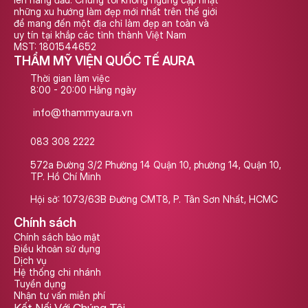
những xu hướng làm đẹp mới nhất trên thế giới 
để mang đến một địa chỉ làm đẹp an toàn và 
uy tín tại khắp các tỉnh thành Việt Nam
MST: 1801544652
THẨM MỸ VIỆN QUỐC TẾ AURA
Thời gian làm việc
8:00 - 20:00 Hằng ngày
info@thammyaura.vn
083 308 2222
572a Đường 3/2 Phường 14 Quận 10, phường 14, Quận 10, 
TP. Hồ Chí Minh
Hội sở: 1073/63B Đường CMT8, P. Tân Sơn Nhất, HCMC
Chính sách
Chính sách bảo mật
Điều khoản sử dụng
Dịch vụ
Hệ thống chi nhánh
Tuyển dụng
Nhận tư vấn miễn phí
Kết Nối Với Chúng Tôi