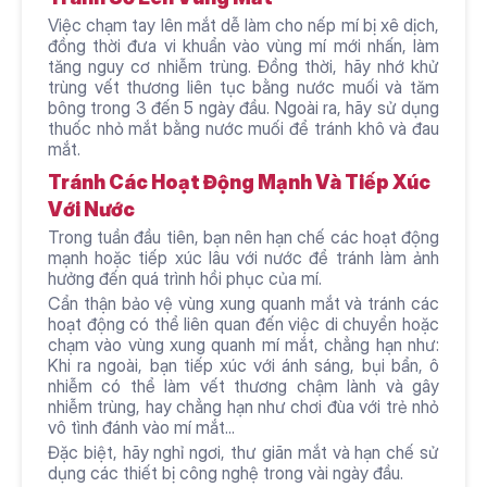
Việc chạm tay lên mắt dễ làm cho nếp mí bị xê dịch, 
đồng thời đưa vi khuẩn vào vùng mí mới nhấn, làm 
tăng nguy cơ nhiễm trùng. Đồng thời, hãy nhớ khử 
trùng vết thương liên tục bằng nước muối và tăm 
bông trong 3 đến 5 ngày đầu. Ngoài ra, hãy sử dụng 
thuốc nhỏ mắt bằng nước muối để tránh khô và đau 
mắt.
Tránh Các Hoạt Động Mạnh Và Tiếp Xúc 
Với Nước
Trong tuần đầu tiên, bạn nên hạn chế các hoạt động 
mạnh hoặc tiếp xúc lâu với nước để tránh làm ảnh 
hưởng đến quá trình hồi phục của mí. 
Cẩn thận bảo vệ vùng xung quanh mắt và tránh các 
hoạt động có thể liên quan đến việc di chuyển hoặc 
chạm vào vùng xung quanh mí mắt, chẳng hạn như: 
Khi ra ngoài, bạn tiếp xúc với ánh sáng, bụi bẩn, ô 
nhiễm có thể làm vết thương chậm lành và gây 
nhiễm trùng, hay chẳng hạn như chơi đùa với trẻ nhỏ 
vô tình đánh vào mí mắt... 
Đặc biệt, hãy nghỉ ngơi, thư giãn mắt và hạn chế sử 
dụng các thiết bị công nghệ trong vài ngày đầu.