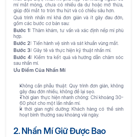
mí mắt mỏng, chưa có nhiều da dư hoặc mỡ thừa, 
giúp đôi mắt to tròn thu hút và có chiều sâu hơn.
Quá trình nhấn mí khá đơn giản và ít gây đau đớn, 
gồm các bước cơ bản sau:
Bước 1:
 Thăm khám, tư vấn và xác định nếp mí phù 
hợp.
Bước 2:
 Tiến hành vệ sinh và sát khuẩn vùng mắt.
Bước 3:
 Gây tê và thực hiện kỹ thuật nhấn mí.
Bước 4:
 Kiểm tra kết quả và hướng dẫn chăm sóc 
sau nhấn mí.
Ưu Điểm Của Nhấn Mí
Không cần phẫu thuật: Quy trình đơn giản, không 
gây đau đớn nhiều, không để lại sẹo.
Thời gian thực hiện nhanh chóng: Chỉ khoảng 30-
60 phút cho một lần nhấn mí.
Ít thời gian nghỉ dưỡng: Khách hàng có thể sinh 
hoạt bình thường sau khoảng vài ngày.
2. Nhấn Mí Giữ Được Bao 