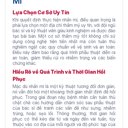
Mí
Lựa Chọn Cơ Sở Uy Tín
Khi quyết định thực hiện nhấn mí, điều quan trọng là 
phải lựa chọn một địa chỉ thẩm mỹ uy tín, với đội ngũ 
bác sĩ và kỹ thuật viên giàu kinh nghiệm và được đào 
tạo bài bản. Một cơ sở thẩm mỹ tốt không chỉ sử 
dụng công nghệ tiên tiến nhất mà còn tuân thủ 
nghiêm ngặt các quy chuẩn về vệ sinh và an toàn. 
Điều này đảm bảo rằng quá trình phẫu thuật diễn ra 
an toàn, giảm thiểu rủi ro nhiễm trùng và các biến 
chứng khác.
Hiểu Rõ về Quá Trình và Thời Gian Hồi 
Phục
Mặc dù nhấn mí là một kỹ thuật tương đối đơn giản, 
nó vẫn đòi hỏi một khoảng thời gian nhất định để hồi 
phục. Trong giai đoạn này, bệnh nhân cần tuân thủ 
chặt chẽ các hướng dẫn chăm sóc sau phẫu thuật 
của bác sĩ để tránh các vấn đề như sưng, nhiễm 
trùng, hoặc sẹo lồi. Thông thường, thời gian hồi 
phục có thể kéo dài từ vài ngày đến vài tuần, tùy 
thuộc vào cơ địa của mỗi người và độ phức tạp của 