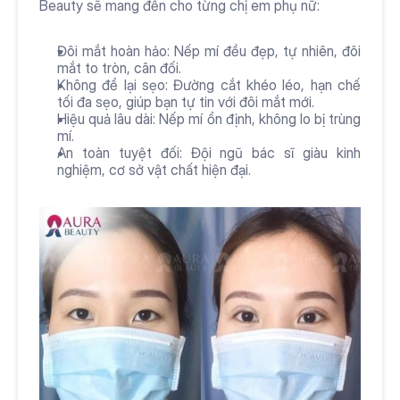
Beauty sẽ mang đến cho từng chị em phụ nữ:
Đôi mắt hoàn hảo: Nếp mí đều đẹp, tự nhiên, đôi 
mắt to tròn, cân đối.
Không để lại sẹo: Đường cắt khéo léo, hạn chế 
tối đa sẹo, giúp bạn tự tin với đôi mắt mới.
Hiệu quả lâu dài: Nếp mí ổn định, không lo bị trùng 
mí.
An toàn tuyệt đối: Đội ngũ bác sĩ giàu kinh 
nghiệm, cơ sở vật chất hiện đại.