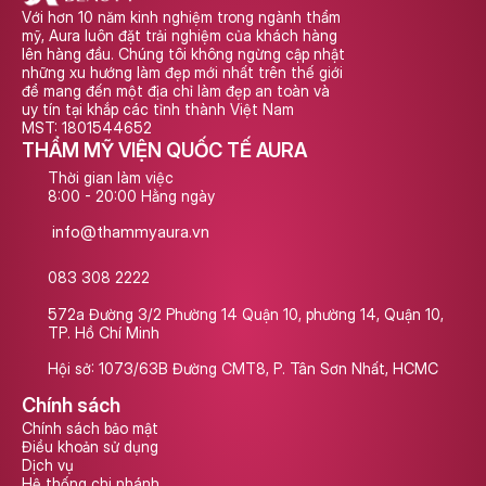
Với hơn 10 năm kinh nghiệm trong ngành thẩm 
mỹ, Aura luôn đặt trải nghiệm của khách hàng 
lên hàng đầu. Chúng tôi không ngừng cập nhật 
những xu hướng làm đẹp mới nhất trên thế giới 
để mang đến một địa chỉ làm đẹp an toàn và 
uy tín tại khắp các tỉnh thành Việt Nam
MST: 1801544652
THẨM MỸ VIỆN QUỐC TẾ AURA
Thời gian làm việc
8:00 - 20:00 Hằng ngày
info@thammyaura.vn
083 308 2222
572a Đường 3/2 Phường 14 Quận 10, phường 14, Quận 10, 
TP. Hồ Chí Minh
Hội sở: 1073/63B Đường CMT8, P. Tân Sơn Nhất, HCMC
Chính sách
Chính sách bảo mật
Điều khoản sử dụng
Dịch vụ
Hệ thống chi nhánh