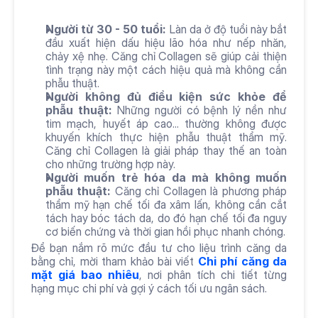
Người từ 30 - 50 tuổi:
 Làn da ở độ tuổi này bắt 
đầu xuất hiện dấu hiệu lão hóa như nếp nhăn, 
chảy xệ nhẹ. Căng chỉ Collagen sẽ giúp cải thiện 
tình trạng này một cách hiệu quả mà không cần 
phẫu thuật.
Người không đủ điều kiện sức khỏe để 
phẫu thuật:
 Những người có bệnh lý nền như 
tim mạch, huyết áp cao... thường không được 
khuyến khích thực hiện phẫu thuật thẩm mỹ. 
Căng chỉ Collagen là giải pháp thay thế an toàn 
cho những trường hợp này.
Người muốn trẻ hóa da mà không muốn 
phẫu thuật:
 Căng chỉ Collagen là phương pháp 
thẩm mỹ hạn chế tối đa xâm lấn, không cần cắt 
tách hay bóc tách da, do đó hạn chế tối đa nguy 
cơ biến chứng và thời gian hồi phục nhanh chóng.
Để bạn nắm rõ mức đầu tư cho liệu trình căng da 
bằng chỉ, mời tham khảo bài viết 
Chi phí căng da 
mặt giá bao nhiêu
, nơi phân tích chi tiết từng 
hạng mục chi phí và gợi ý cách tối ưu ngân sách.