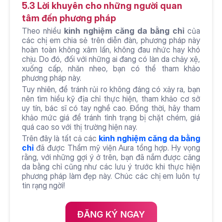
5.3 Lời khuyên cho những người quan 
tâm đến phương pháp
Theo nhiều 
kinh nghiệm căng da bằng chỉ
 của 
các chị em chia sẻ trên diễn đàn, phương pháp này 
hoàn toàn không xâm lấn, không đau nhức hay khó 
chịu. Do đó, đối với những ai đang có làn da chảy xệ, 
xuống cấp, nhăn nheo, bạn có thể tham khảo 
phương pháp này.
Tuy nhiên, để tránh rủi ro không đáng có xảy ra, bạn 
nên tìm hiểu kỹ địa chỉ thực hiện, tham khảo cơ sở 
uy tín, bác sĩ có tay nghề cao. Đồng thời, hãy tham 
khảo mức giá để tránh tình trạng bị chặt chém, giá 
quá cao so với thị trường hiện nay.
Trên đây là tất cả các 
kinh nghiệm căng da bằng 
chỉ
đã được Thẩm mỹ viện Aura tổng hợp. Hy vọng 
rằng, với những gợi ý ở trên, bạn đã nắm được căng 
da bằng chỉ cũng như các lưu ý trước khi thực hiện 
phương pháp làm đẹp này. Chúc các chị em luôn tự 
tin rạng ngời!
ĐĂNG KÝ NGAY