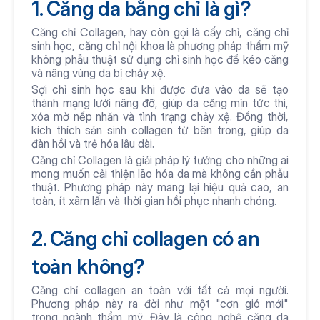
1. Căng da bằng chỉ là gì? 
Căng chỉ Collagen, hay còn gọi là cấy chỉ, căng chỉ 
sinh học, căng chỉ nội khoa là phương pháp thẩm mỹ 
không phẫu thuật sử dụng chỉ sinh học để kéo căng 
và nâng vùng da bị chảy xệ.
Sợi chỉ sinh học sau khi được đưa vào da sẽ tạo 
thành mạng lưới nâng đỡ, giúp da căng mịn tức thì, 
xóa mờ nếp nhăn và tình trạng chảy xệ. Đồng thời, 
kích thích sản sinh collagen từ bên trong, giúp da 
đàn hồi và trẻ hóa lâu dài.
Căng chỉ Collagen là giải pháp lý tưởng cho những ai 
mong muốn cải thiện lão hóa da mà không cần phẫu 
thuật. Phương pháp này mang lại hiệu quả cao, an 
toàn, ít xâm lấn và thời gian hồi phục nhanh chóng.
2. Căng chỉ collagen có an 
toàn không?
Căng chỉ collagen an toàn với tất cả mọi người. 
Phương pháp này ra đời như một "cơn gió mới" 
trong ngành thẩm mỹ. Đây là công nghệ căng da 