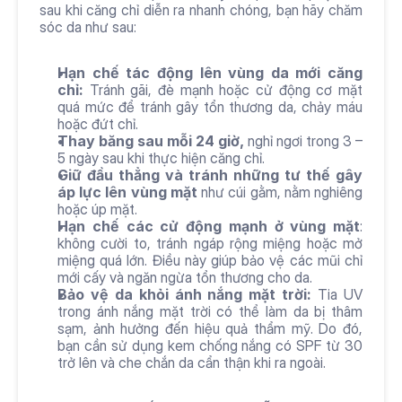
sau khi căng chỉ diễn ra nhanh chóng, bạn hãy chăm 
sóc da như sau:
Hạn chế tác động lên vùng da mới căng 
chỉ: 
Tránh gãi, đè mạnh hoặc cử động cơ mặt 
quá mức để tránh gây tổn thương da, chảy máu 
hoặc đứt chỉ.
Thay băng sau mỗi 24 giờ,
 nghỉ ngơi trong 3 – 
5 ngày sau khi thực hiện căng chỉ.
Giữ đầu thẳng và tránh những tư thế gây 
áp lực lên vùng mặt
 như cúi gằm, nằm nghiêng 
hoặc úp mặt.
Hạn chế các cử động mạnh ở vùng mặt
: 
không cười to, tránh ngáp rộng miệng hoặc mở 
miệng quá lớn. Điều này giúp bảo vệ các mũi chỉ 
mới cấy và ngăn ngừa tổn thương cho da.
Bảo vệ da khỏi ánh nắng mặt trời:
 Tia UV 
trong ánh nắng mặt trời có thể làm da bị thâm 
sạm, ảnh hưởng đến hiệu quả thẩm mỹ. Do đó, 
bạn cần sử dụng kem chống nắng có SPF từ 30 
trở lên và che chắn da cẩn thận khi ra ngoài.