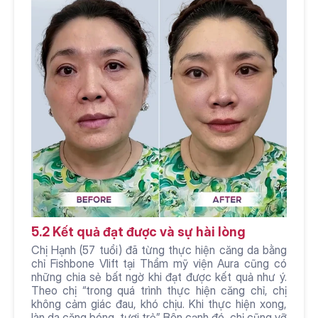
5.2 Kết quả đạt được và sự hài lòng
Chị Hạnh (57 tuổi) đã từng thực hiện căng da bằng 
chỉ Fishbone Vlift tại Thẩm mỹ viện Aura cũng có 
những chia sẻ bất ngờ khi đạt được kết quả như ý. 
Theo chị “trong quá trình thực hiện căng chỉ, chị 
không cảm giác đau, khó chịu. Khi thực hiện xong, 
làn da căng bóng, tươi trẻ”. Bên cạnh đó, chị cũng vỡ 