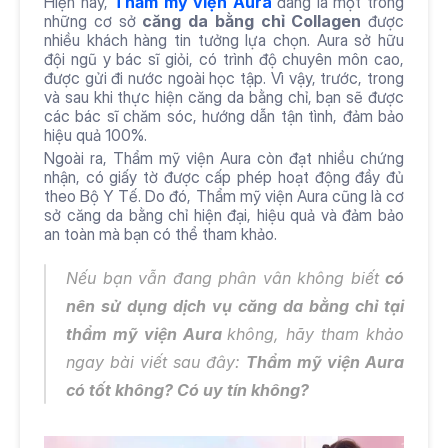
Hiện nay, 
Thẩm mỹ viện Aura
 đang là một trong 
những cơ sở 
căng da bằng chỉ Collagen
 được 
nhiều khách hàng tin tưởng lựa chọn. Aura sở hữu 
đội ngũ y bác sĩ giỏi, có trình độ chuyên môn cao, 
được gửi đi nước ngoài học tập. Vì vậy, trước, trong 
và sau khi thực hiện căng da bằng chỉ, bạn sẽ được 
các bác sĩ chăm sóc, hướng dẫn tận tình, đảm bảo 
hiệu quả 100%.
Ngoài ra, Thẩm mỹ viện Aura còn đạt nhiều chứng 
nhận, có giấy tờ được cấp phép hoạt động đầy đủ 
theo Bộ Y Tế. Do đó, Thẩm mỹ viện Aura cũng là cơ 
sở căng da bằng chỉ hiện đại, hiệu quả và đảm bảo 
an toàn mà bạn có thể tham khảo.
Nếu bạn vẫn đang phân vân không biết 
có 
nên sử dụng dịch vụ căng da bằng chỉ tại 
thẩm mỹ viện Aura 
không, hãy tham khảo 
ngay bài viết sau đây: 
Thẩm mỹ viện Aura 
có tốt không
? Có uy tín không?