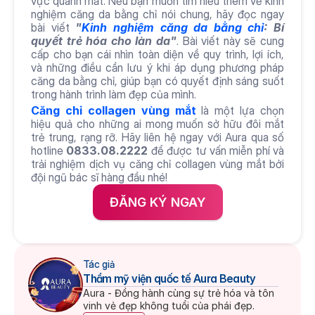
vực quanh mắt. Nếu bạn muốn tìm hiểu thêm về kinh 
nghiệm căng da bằng chỉ nói chung, hãy đọc ngay 
bài viết 
"
Kinh nghiệm căng da bằng chỉ
: Bí 
quyết trẻ hóa cho làn da"
. Bài viết này sẽ cung 
cấp cho bạn cái nhìn toàn diện về quy trình, lợi ích, 
và những điều cần lưu ý khi áp dụng phương pháp 
căng da bằng chỉ, giúp bạn có quyết định sáng suốt 
trong hành trình làm đẹp của mình.
Căng chỉ collagen vùng mắt
 là một lựa chọn 
hiệu quả cho những ai mong muốn sở hữu đôi mắt 
trẻ trung, rạng rỡ. Hãy liên hệ ngay với Aura qua số 
hotline 
0833.08.2222 
để được tư vấn miễn phí và 
trải nghiệm dịch vụ căng chỉ collagen vùng mắt bởi 
đội ngũ bác sĩ hàng đầu nhé!
ĐĂNG KÝ NGAY
Tác giả
Thẩm mỹ viện quốc tế Aura Beauty
Aura - Đồng hành cùng sự trẻ hóa và tôn 
vinh vẻ đẹp không tuổi của phái đẹp.