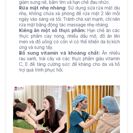
giảm sưng nề, bầm tím và hạn chế đau nhức.
Rửa mặt nhẹ nhàng:
 Sử dụng sữa rửa mặt dịu 
nhẹ, không chứa xà phòng để rửa mặt 2 lần mỗi 
ngày vào sáng và tối. Tránh chà xát mạnh, chỉ nên 
rửa mặt bằng động tác massage nhẹ nhàng.
Kiêng ăn một số thực phẩm:
 Hạn chế ăn các 
thực phẩm cay nóng, nhiều dầu mỡ, đồ ăn lên 
men và đồ uống có cồn vì có thể khiến da bị kích 
ứng và sưng tấy.
Bổ sung vitamin và khoáng chất:
 Ăn nhiều 
rau xanh, trái cây và các thực phẩm giàu vitamin 
C, E để tăng cường sức đề kháng cho da và hỗ 
trợ quá trình phục hồi.