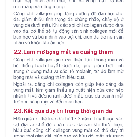
mắt, nếp nhăn đuôi mắt, cho da vùng mắt trở nên 
mịn màng và căng mọng.
Căng chỉ collagen giúp tăng cường độ đàn hồi cho 
da, giảm thiểu tình trạng da chùng nhão, chảy xệ ở 
vùng da dưới mắt. Khi các sợi chỉ collagen được đưa 
vào da, cơ thể sẽ tự động sản sinh collagen mới để 
bao bọc và bám dính vào sợi chỉ, giúp da trở nên săn 
chắc và khỏe khoắn hơn.
2.2. Làm mờ bọng mắt và quầng thâm
Căng chỉ collagen giúp cải thiện lưu thông máu và 
hệ thống bạch huyết dưới da, giúp giảm bớt tình 
trạng ứ đọng máu và sắc tố melanin, từ đó làm mờ 
bọng mắt và quầng thâm hiệu quả.
Ngoài ra, căng chỉ collagen còn giúp kéo căng da 
vùng mắt, làm giảm thiểu sự xuất hiện của các nếp 
nhăn li ti và đường rãnh dưới mắt, giúp da quanh mắt 
trở nên sáng mịn và đều màu hơn.
2.3. Kết quả duy trì trong thời gian dài
Hiệu quả có thể kéo dài từ 1 - 3 năm. Tùy thuộc vào 
cơ địa và chế độ chăm sóc da sau khi thực hiện, 
hiệu quả căng chỉ collagen vùng mắt có thể duy trì 
trong thời gian dài, giúp bạn sở hữu đôi mắt trẻ trung 