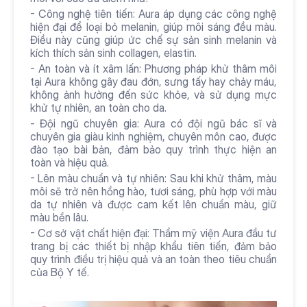
- Công nghệ tiên tiến: Aura áp dụng các công nghệ 
hiện đại để loại bỏ melanin, giúp môi sáng đều màu. 
Điều này cũng giúp ức chế sự sản sinh melanin và 
kích thích sản sinh collagen, elastin.
- An toàn và ít xâm lấn: Phương pháp khử thâm môi 
tại Aura không gây đau đớn, sưng tấy hay chảy máu, 
không ảnh hưởng đến sức khỏe, và sử dụng mực 
khử tự nhiên, an toàn cho da.
- Đội ngũ chuyên gia: Aura có đội ngũ bác sĩ và 
chuyên gia giàu kinh nghiệm, chuyên môn cao, được 
đào tạo bài bản, đảm bảo quy trình thực hiện an 
toàn và hiệu quả.
- Lên màu chuẩn và tự nhiên: Sau khi khử thâm, màu 
môi sẽ trở nên hồng hào, tươi sáng, phù hợp với màu 
da tự nhiên và được cam kết lên chuẩn màu, giữ 
màu bền lâu.
- Cơ sở vật chất hiện đại: Thẩm mỹ viện Aura đầu tư 
trang bị các thiết bị nhập khẩu tiên tiến, đảm bảo 
quy trình điều trị hiệu quả và an toàn theo tiêu chuẩn 
của Bộ Y tế.