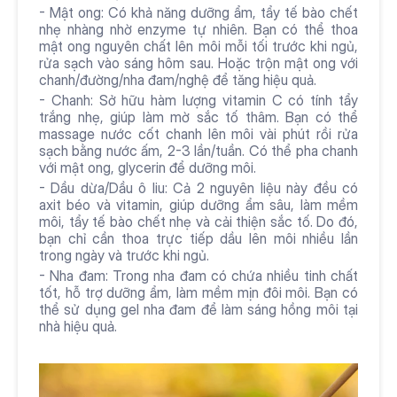
- Mật ong: Có khả năng dưỡng ẩm, tẩy tế bào chết 
nhẹ nhàng nhờ enzyme tự nhiên. Bạn có thể thoa 
mật ong nguyên chất lên môi mỗi tối trước khi ngủ, 
rửa sạch vào sáng hôm sau. Hoặc trộn mật ong với 
chanh/đường/nha đam/nghệ để tăng hiệu quả.
- Chanh: Sở hữu hàm lượng vitamin C có tính tẩy 
trắng nhẹ, giúp làm mờ sắc tố thâm. Bạn có thể 
massage nước cốt chanh lên môi vài phút rồi rửa 
sạch bằng nước ấm, 2-3 lần/tuần. Có thể pha chanh 
với mật ong, glycerin để dưỡng môi.
- Dầu dừa/Dầu ô liu: Cả 2 nguyên liệu này đều có 
axit béo và vitamin, giúp dưỡng ẩm sâu, làm mềm 
môi, tẩy tế bào chết nhẹ và cải thiện sắc tố. Do đó, 
bạn chỉ cần thoa trực tiếp dầu lên môi nhiều lần 
trong ngày và trước khi ngủ.
- Nha đam: Trong nha đam có chứa nhiều tinh chất 
tốt, hỗ trợ dưỡng ẩm, làm mềm mịn đôi môi. Bạn có 
thể sử dụng gel nha đam để làm sáng hồng môi tại 
nhà hiệu quả.