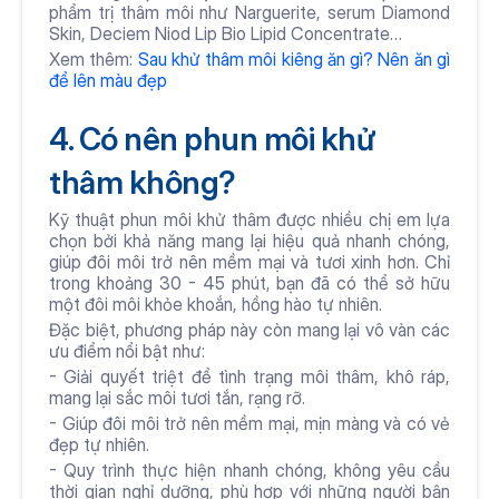
phẩm trị thâm môi như Narguerite, serum Diamond 
Skin, Deciem Niod Lip Bio Lipid Concentrate…
Xem thêm: 
Sau khử thâm môi kiêng ăn gì? Nên ăn gì 
để lên màu đẹp
4. Có nên phun môi khử 
thâm không?
Kỹ thuật phun môi khử thâm được nhiều chị em lựa 
chọn bởi khả năng mang lại hiệu quả nhanh chóng, 
giúp đôi môi trở nên mềm mại và tươi xinh hơn. Chỉ 
trong khoảng 30 - 45 phút, bạn đã có thể sở hữu 
một đôi môi khỏe khoắn, hồng hào tự nhiên.
Đặc biệt, phương pháp này còn mang lại vô vàn các 
ưu điểm nổi bật như:
- Giải quyết triệt để tình trạng môi thâm, khô ráp, 
mang lại sắc môi tươi tắn, rạng rỡ.
- Giúp đôi môi trở nên mềm mại, mịn màng và có vẻ 
đẹp tự nhiên.
- Quy trình thực hiện nhanh chóng, không yêu cầu 
thời gian nghỉ dưỡng, phù hợp với những người bận 