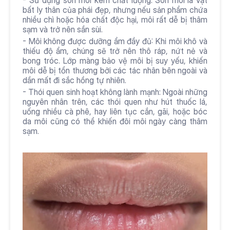
- Sử dụng son môi kém chất lượng: Son môi là vật 
bất ly thân của phái đẹp, nhưng nếu sản phẩm chứa 
nhiều chì hoặc hóa chất độc hại, môi rất dễ bị thâm 
sạm và trở nên sần sùi.
- Môi không được dưỡng ẩm đầy đủ: Khi môi khô và 
thiếu độ ẩm, chúng sẽ trở nên thô ráp, nứt nẻ và 
bong tróc. Lớp màng bảo vệ môi bị suy yếu, khiến 
môi dễ bị tổn thương bởi các tác nhân bên ngoài và 
dần mất đi sắc hồng tự nhiên.
- Thói quen sinh hoạt không lành mạnh: Ngoài những 
nguyên nhân trên, các thói quen như hút thuốc lá, 
uống nhiều cà phê, hay liên tục cắn, gãi, hoặc bóc 
da môi cũng có thể khiến đôi môi ngày càng thâm 
sạm.