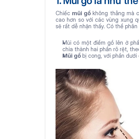
1. Mũi gồ là như th
Chiếc 
mũi gồ 
không thẳng mà c
cao hơn so với các vùng xung qu
sẽ rất dễ nhận thấy. Có thể phân 
Mũi có một điểm gồ lên ở phầ
chia thành hai phần rõ rệt, theo 
Mũi gồ 
bị cong, với phần dướ