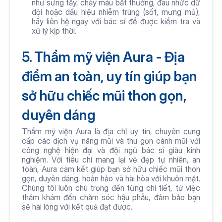
như sưng tấy, chảy máu bất thường, đau nhức dữ 
dội hoặc dấu hiệu nhiễm trùng (sốt, mưng mủ), 
hãy liên hệ ngay với bác sĩ để được kiểm tra và 
xử lý kịp thời.
5. Thẩm mỹ viện Aura - Địa 
điểm an toàn, uy tín giúp bạn 
sở hữu chiếc mũi thon gọn, 
duyên dáng 
Thẩm mỹ viện Aura là địa chỉ uy tín, chuyên cung 
cấp các dịch vụ nâng mũi và thu gọn cánh mũi với 
công nghệ hiện đại và đội ngũ bác sĩ giàu kinh 
nghiệm. Với tiêu chí mang lại vẻ đẹp tự nhiên, an 
toàn, Aura cam kết giúp bạn sở hữu chiếc mũi thon 
gọn, duyên dáng, hoàn hảo và hài hòa với khuôn mặt. 
Chúng tôi luôn chú trọng đến từng chi tiết, từ việc 
thăm khám đến chăm sóc hậu phẫu, đảm bảo bạn 
sẽ hài lòng với kết quả đạt được.