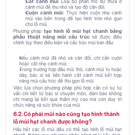
Cắt cánh mũi
: Loại bỏ phần mô dư thừa ở 
cánh mũi để thu nhỏ và tạo độ cân đối.
Cuộn cánh mũi:
 Thực hiện cuộn nhẹ cánh 
mũi vào bên trong để tạo hình tròn nhỏ gọn 
cho lỗ mũi.
Phương pháp 
tạo hình lỗ mũi hạt chanh bằng 
phẫu thuật nâng mũi cấu trúc
 sẽ được điều 
chỉnh tùy theo điều kiện và cấu trúc mũi ban đầu:
Nếu cánh mũi đã nhỏ và cân đối, chỉ cần cuộn 
hoặc cắt nhẹ cánh mũi.
Trong trường hợp đầu mũi thô, cánh mũi to hoặc 
dày, bác sĩ sẽ tiến hành cắt cánh mũi kết hợp 
nâng mũi cấu trúc để thu gọn lỗ mũi.
Việc lựa chọn phương pháp phù hợp cần có sự tư 
vấn chi tiết từ bác sĩ chuyên môn, đảm bảo không 
chỉ mang lại kết quả thẩm mỹ cao mà còn duy trì 
chức năng và sức khỏe của mũi.
6.2. Có phải mũi nào cũng tạo hình thành 
lỗ mũi hạt chanh được không?
Hầu hết các lỗ mũi đều có thể tạo hình lỗ mũi hạt 
chanh thông qua phương pháp nâng mũi cấu trúc, 