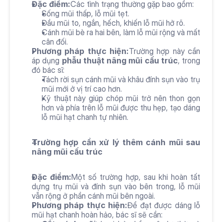
Đặc điểm:
Các tình trạng thường gặp bao gồm:
Sống mũi thấp, lỗ mũi tẹt.
Đầu mũi to, ngắn, hếch, khiến lỗ mũi hở rõ.
Cánh mũi bè ra hai bên, làm lỗ mũi rộng và mất 
cân đối.
Phương pháp thực hiện:
Trường hợp này cần 
áp dụng 
phẫu thuật nâng mũi cấu trúc
, trong 
đó bác sĩ:
Tách rời sụn cánh mũi và khâu đính sụn vào trụ 
mũi mới ở vị trí cao hơn.
Kỹ thuật này giúp chóp mũi trở nên thon gọn 
hơn và phía trên lỗ mũi được thu hẹp, tạo dáng 
lỗ mũi hạt chanh tự nhiên.
Trường hợp cần xử lý thêm cánh mũi sau 
nâng mũi cấu trúc
Đặc điểm:
Một số trường hợp, sau khi hoàn tất 
dựng trụ mũi và đính sụn vào bên trong, lỗ mũi 
vẫn rộng ở phần cánh mũi bên ngoài.
Phương pháp thực hiện:
Để đạt được dáng lỗ 
mũi hạt chanh hoàn hảo, bác sĩ sẽ cần: