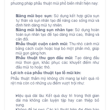
phương pháp phẫu thuật mũi phổ biến nhất hiện nay:
Nâng mũi bọc sụn:
 Sử dụng kết hợp giữa sụn 
tự thân và sụn nhân tạo để nâng cao sống mũi và 
định hình dáng mũi tự nhiên.
Nâng mũi bằng sụn nhân tạo:
 Sử dụng hoàn 
toàn sụn nhân tạo để tạo dáng mũi cao, thẳng và 
cân đối.
Phẫu thuật cuộn cánh mũi:
 Thu nhỏ cánh mũi 
bằng cách cuộn hoặc loại bỏ một phần mô, giúp 
mũi gọn gàng hơn.
Phẫu thuật thu gọn đầu mũi:
 Tạo dáng đầu 
mũi thon gọn, khắc phục các khuyết điểm như 
đầu mũi to hoặc thô.
Lợi ích của phẫu thuật tạo lỗ mũi kín:
Phẫu thuật thẩm mỹ không chỉ mang lại kết quả rõ 
rệt mà còn có những ưu điểm vượt trội như:
Hiệu quả dài lâu: Kết quả duy trì trong thời gian 
dài mà không cần luyện tập hay can thiệp bổ 
sung.
Không để lại sẹo: Các kỹ thuật hiện đại đảm bảo 