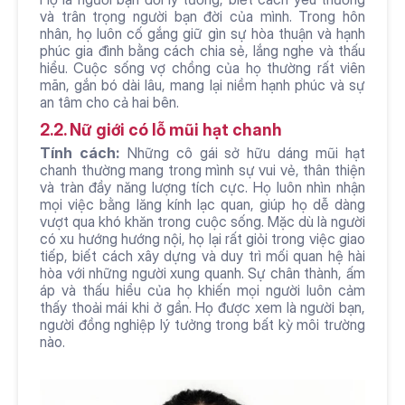
và trân trọng người bạn đời của mình. Trong hôn 
nhân, họ luôn cố gắng giữ gìn sự hòa thuận và hạnh 
phúc gia đình bằng cách chia sẻ, lắng nghe và thấu 
hiểu. Cuộc sống vợ chồng của họ thường rất viên 
mãn, gắn bó dài lâu, mang lại niềm hạnh phúc và sự 
an tâm cho cả hai bên.
2.2. Nữ giới có lỗ mũi hạt chanh
Tính cách:
 Những cô gái sở hữu dáng mũi hạt 
chanh thường mang trong mình sự vui vẻ, thân thiện 
và tràn đầy năng lượng tích cực. Họ luôn nhìn nhận 
mọi việc bằng lăng kính lạc quan, giúp họ dễ dàng 
vượt qua khó khăn trong cuộc sống. Mặc dù là người 
có xu hướng hướng nội, họ lại rất giỏi trong việc giao 
tiếp, biết cách xây dựng và duy trì mối quan hệ hài 
hòa với những người xung quanh. Sự chân thành, ấm 
áp và thấu hiểu của họ khiến mọi người luôn cảm 
thấy thoải mái khi ở gần. Họ được xem là người bạn, 
người đồng nghiệp lý tưởng trong bất kỳ môi trường 
nào.