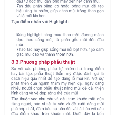
đầu từ gốc mũi gần lông mày đến hết cánh mũi.
Tán đều phấn bằng cọ hoặc bông mút để tạo 
hiệu ứng tự nhiên, giúp cánh mũi trông thon gọn 
và lỗ mũi kín hơn.
Tạo điểm nhấn với Highlight:
Dùng highlight sáng màu thoa một đường mảnh 
dọc theo sống mũi, từ phần gốc mũi đến đầu 
mũi.
Thao tác này giúp sống mũi nổi bật hơn, tạo cảm 
giác mũi cao và thanh thoát hơn.
3.3. Phương pháp phẫu thuật
So với các phương pháp tự nhiên như trang điểm 
hay bài tập, phẫu thuật thẩm mỹ được đánh giá là 
cách hiệu quả nhất để tạo dáng lỗ mũi kín. Với sự 
phát triển của ngành thẩm mỹ hiện đại, ngày càng 
nhiều người chọn phẫu thuật nâng mũi để cải thiện 
hình dáng và vẻ đẹp tổng thể của mũi.
Tùy thuộc vào nhu cầu và cấu trúc khuôn mặt của 
từng người, bác sĩ sẽ tư vấn và đề xuất dáng mũi 
phù hợp nhất, đảm bảo sự cân đối và hài hòa với các 
đặc điểm khác trên khuôn mặt. Dưới đây là bốn 