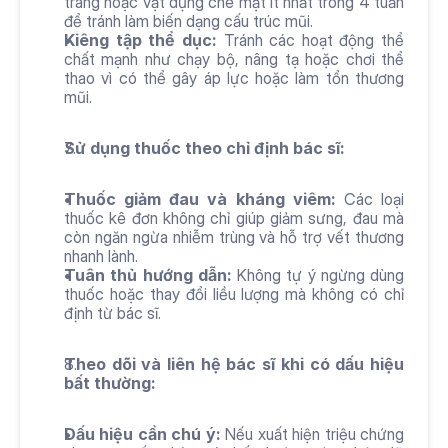
trang hoặc vật dụng che mặt ít nhất trong 4 tuần 
để tránh làm biến dạng cấu trúc mũi.
Kiêng tập thể dục:
 Tránh các hoạt động thể 
chất mạnh như chạy bộ, nâng tạ hoặc chơi thể 
thao vì có thể gây áp lực hoặc làm tổn thương 
mũi.
Sử dụng thuốc theo chỉ định bác sĩ:
Thuốc giảm đau và kháng viêm:
 Các loại 
thuốc kê đơn không chỉ giúp giảm sưng, đau mà 
còn ngăn ngừa nhiễm trùng và hỗ trợ vết thương 
nhanh lành.
Tuân thủ hướng dẫn:
 Không tự ý ngừng dùng 
thuốc hoặc thay đổi liều lượng mà không có chỉ 
định từ bác sĩ.
Theo dõi và liên hệ bác sĩ khi có dấu hiệu 
bất thường:
Dấu hiệu cần chú ý:
 Nếu xuất hiện triệu chứng 