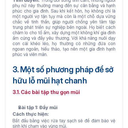
Tình duyên:
 Trong đời sống tình cảm, những người 
phụ nữ này thường mang đến sự cân bằng và hạnh 
phúc cho gia đình. Sau khi kết hôn, họ không chỉ là 
một người vợ tận tụy mà còn là một chỗ dựa vững 
chắc về tinh thần, giúp người chồng yên tâm tập 
trung phát triển sự nghiệp bên ngoài. Họ biết cách 
chăm lo cho tổ ấm, xây dựng một không khí gia đình 
ấm cúng và đầy yêu thương. Với khả năng nuôi dạy 
con cái khéo léo, họ thường có những đứa con 
ngoan ngoãn, hiếu thảo, tạo nên một gia đình hạnh 
phúc và viên mãn.
3. Một số phương pháp để sở 
hữu lỗ mũi hạt chanh
3.1. Các bài tập thu gọn mũi
Bài tập 1: Đẩy mũi
Cách thực hiện: 
Bắt đầu bằng việc rửa tay sạch sẽ để đảm bảo vệ 
sinh khi chạm vào vùng mũi.