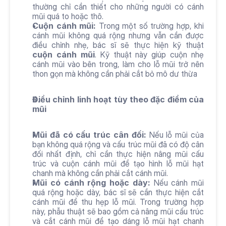
thường chỉ cần thiết cho những người có cánh 
mũi quá to hoặc thô.
Cuộn cánh mũi:
 Trong một số trường hợp, khi 
cánh mũi không quá rộng nhưng vẫn cần được 
điều chỉnh nhẹ, bác sĩ sẽ thực hiện kỹ thuật 
cuộn cánh mũi
. Kỹ thuật này giúp cuộn nhẹ 
cánh mũi vào bên trong, làm cho lỗ mũi trở nên 
thon gọn mà không cần phải cắt bỏ mô dư thừa
Điều chỉnh linh hoạt tùy theo đặc điểm của 
mũi
Mũi đã có cấu trúc cân đối:
 Nếu lỗ mũi của 
bạn không quá rộng và cấu trúc mũi đã có độ cân 
đối nhất định, chỉ cần thực hiện nâng mũi cấu 
trúc và cuộn cánh mũi để tạo hình lỗ mũi hạt 
chanh mà không cần phải cắt cánh mũi.
Mũi có cánh rộng hoặc dày:
 Nếu cánh mũi 
quá rộng hoặc dày, bác sĩ sẽ cần thực hiện cắt 
cánh mũi để thu hẹp lỗ mũi. Trong trường hợp 
này, phẫu thuật sẽ bao gồm cả nâng mũi cấu trúc 
và cắt cánh mũi để tạo dáng lỗ mũi hạt chanh 