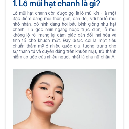
1. Lỗ mũi hạt chanh là gì?
Lỗ mũi hạt chanh còn được gọi là lỗ mũi kín - là một 
đặc điểm dáng mũi thon gọn, cân đối, với hai lỗ mũi 
nhỏ nhắn, có hình dáng hơi bầu bĩnh giống như hạt 
chanh. Từ góc nhìn ngang hoặc trực diện, lỗ mũi 
không lộ rõ, mang lại cảm giác cân đối, hài hòa và 
tinh tế cho khuôn mặt. Đây được coi là một tiêu 
chuẩn thẩm mỹ ở nhiều quốc gia, tượng trưng cho 
sự thanh tú và duyên dáng trên khuôn mặt, trở thành 
niềm ao ước của nhiều người, nhất là phụ nữ châu Á.