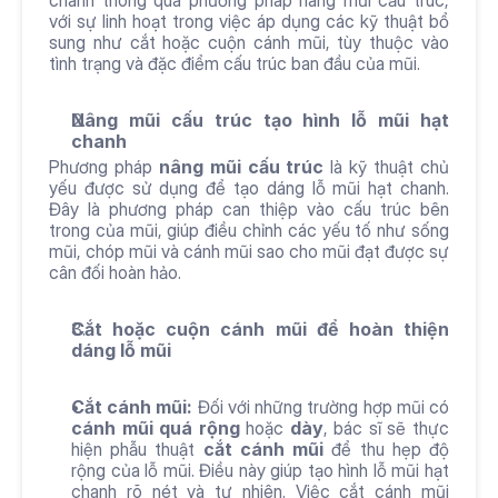
với sự linh hoạt trong việc áp dụng các kỹ thuật bổ 
sung như cắt hoặc cuộn cánh mũi, tùy thuộc vào 
tình trạng và đặc điểm cấu trúc ban đầu của mũi. 
Nâng mũi cấu trúc tạo hình lỗ mũi hạt 
chanh
Phương pháp 
nâng mũi cấu trúc
 là kỹ thuật chủ 
yếu được sử dụng để tạo dáng lỗ mũi hạt chanh. 
Đây là phương pháp can thiệp vào cấu trúc bên 
trong của mũi, giúp điều chỉnh các yếu tố như sống 
mũi, chóp mũi và cánh mũi sao cho mũi đạt được sự 
cân đối hoàn hảo.
Cắt hoặc cuộn cánh mũi để hoàn thiện 
dáng lỗ mũi
Cắt cánh mũi:
 Đối với những trường hợp mũi có 
cánh mũi quá rộng
 hoặc 
dày
, bác sĩ sẽ thực 
hiện phẫu thuật 
cắt cánh mũi
 để thu hẹp độ 
rộng của lỗ mũi. Điều này giúp tạo hình lỗ mũi hạt 
chanh rõ nét và tự nhiên. Việc cắt cánh mũi 