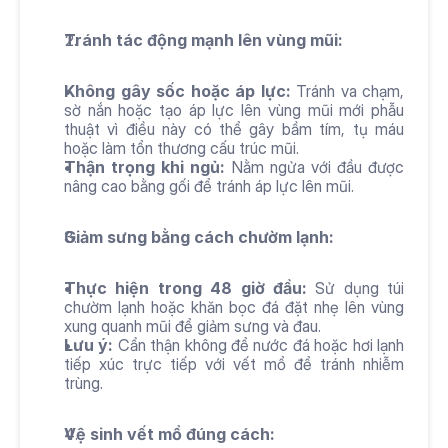
Tránh tác động mạnh lên vùng mũi:
Không gây sốc hoặc áp lực:
 Tránh va chạm, 
sờ nắn hoặc tạo áp lực lên vùng mũi mới phẫu 
thuật vì điều này có thể gây bầm tím, tụ máu 
hoặc làm tổn thương cấu trúc mũi.
Thận trọng khi ngủ:
 Nằm ngửa với đầu được 
nâng cao bằng gối để tránh áp lực lên mũi.
Giảm sưng bằng cách chườm lạnh:
Thực hiện trong 48 giờ đầu:
 Sử dụng túi 
chườm lạnh hoặc khăn bọc đá đặt nhẹ lên vùng 
xung quanh mũi để giảm sưng và đau.
Lưu ý:
 Cẩn thận không để nước đá hoặc hơi lạnh 
tiếp xúc trực tiếp với vết mổ để tránh nhiễm 
trùng.
Vệ sinh vết mổ đúng cách: