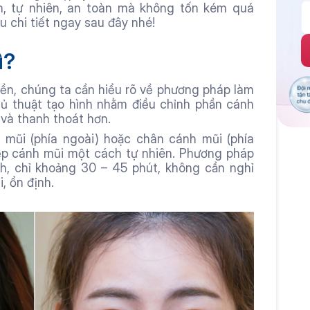
, tự nhiên, an toàn mà không tốn kém quá 
 chi tiết ngay sau đây nhé!
ì?
iền, chúng ta cần hiểu rõ về phương pháp làm 
ủ thuật tạo hình nhằm điều chỉnh phần cánh 
 và thanh thoát hơn.
h mũi (phía ngoài) hoặc chân cánh mũi (phía 
hẹp cánh mũi một cách tự nhiên. Phương pháp 
h, chỉ khoảng 30 – 45 phút, không cần nghỉ 
, ổn định.