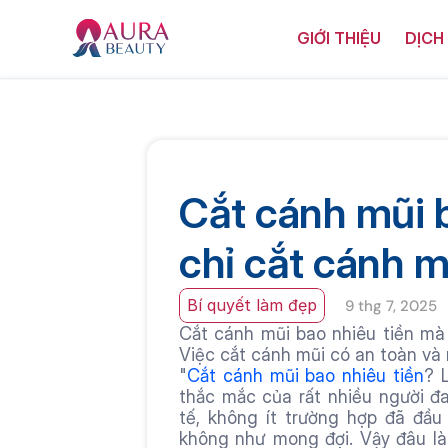
GIỚI THIỆU
DỊCH
Cắt cánh mũi b
chỉ cắt cánh m
Bí quyết làm đẹp
9 thg 7, 2025
Cắt cánh mũi bao nhiêu tiền mà
Việc cắt cánh mũi có an toàn và
"
Cắt cánh mũi bao nhiêu tiền
? 
thắc mắc của rất nhiều người đ
tế, không ít trường hợp đã đầu
không như mong đợi. Vậy đâu là