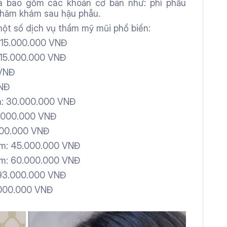
ã bao gồm các khoản cơ bản như: phí phẫu 
 thăm khám sau hậu phẫu.
một số dịch vụ thẩm mỹ mũi phổ biến:
– 15.000.000 VNĐ
 15.000.000 VNĐ
 VNĐ
VNĐ
m: 30.000.000 VNĐ
5.000.000 VNĐ
.000.000 VNĐ
rm: 45.000.000 VNĐ
orm: 60.000.000 VNĐ
 93.000.000 VNĐ
.000.000 VNĐ