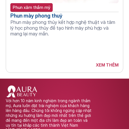
Phun xăm thẩm mỹ
Phun mày phong thuỷ
Phun mày phong thủy kết hợp nghệ thuật và tâm 
lý học phong thủy để tạo hình mày phù hợp và 
mang lại may mắn.
XEM THÊM
Với hơn 10 năm kinh nghiệm trong ngành thẩm 
mỹ, Aura luôn đặt trải nghiệm của khách hàng 
lên hàng đầu. Chúng tôi không ngừng cập nhật 
những xu hướng làm đẹp mới nhất trên thế giới 
để mang đến một địa chỉ làm đẹp an toàn và 
uy tín tại khắp các tỉnh thành Việt Nam