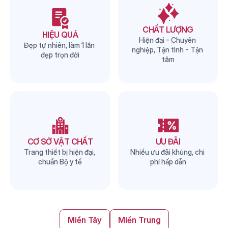
CHẤT LƯỢNG
HIỆU QUẢ
Hiện đại - Chuyên 
Đẹp tự nhiên, làm 1 lần 
nghiệp, Tận tình - Tận 
đẹp trọn đời
tâm
CƠ SỞ VẬT CHẤT
ƯU ĐÃI
Trang thiết bị hiện đại, 
Nhiều ưu đãi khủng, chi 
chuẩn Bộ y tế
phí hấp dẫn
Miền Tây
Miền Trung