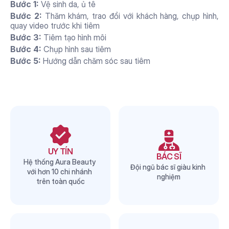
Bước 1: 
Vệ sinh da, ủ tê
Bước 2: 
Thăm khám, trao đổi với khách hàng, chụp hình, 
quay video trước khi tiêm
Bước 3: 
Tiêm tạo hình môi
Bước 4: 
Chụp hình sau tiêm
Bước 5: 
Hướng dẫn chăm sóc sau tiêm
Lý do nên chọn thẩm mỹ 
AURA để làm dịch vụ
UY TÍN
BÁC SĨ
Hệ thống Aura Beauty 
Đội ngũ bác sĩ giàu kinh 
với hơn 10 chi nhánh 
nghiệm
trên toàn quốc