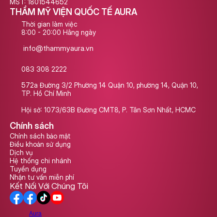
MST: 1801544652
THẨM MỸ VIỆN QUỐC TẾ AURA
Thời gian làm việc
8:00 - 20:00 Hằng ngày
info@thammyaura.vn
083 308 2222
572a Đường 3/2 Phường 14 Quận 10, phường 14, Quận 10, 
TP. Hồ Chí Minh
Hội sở: 1073/63B Đường CMT8, P. Tân Sơn Nhất, HCMC
Chính sách
Chính sách bảo mật
Điều khoản sử dụng
Dịch vụ
Hệ thống chi nhánh
Tuyển dụng
Nhận tư vấn miễn phí
Kết Nối Với Chúng Tôi
Aura