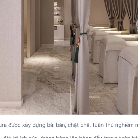
ura được xây dựng bài bản, chặt chẽ, tuân thủ nghiêm n