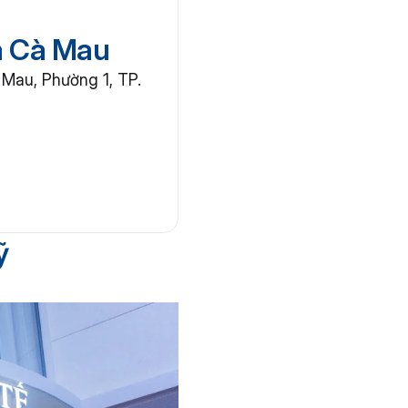
a Cà Mau
au, Phường 1, TP. 
ỹ