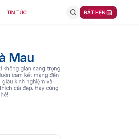
ĐẶT HẸN
TIN TỨC
Cà Mau
i không gian sang trọng 
 luôn cam kết mang đến 
 giàu kinh nghiệm và 
hích cái đẹp. Hãy cùng 
hé!