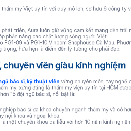
thẩm mỹ Việt uy tín với quy mô lớn, sở hữu 6 công ty và 
 phát triển, Aura luôn giữ vững cam kết mang đến trải 
p phần nâng cao chất lượng sống người Việt.
ố PG1-09 và PG1-10 Vincom Shophouse Cà Mau, Phường 
g trọng, hứa hẹn là điểm đến lý tưởng cho phái đẹp.
ĩ, chuyên viên giàu kinh nghiệm
ngũ bác sĩ, kỹ thuật viên
 vững chuyên môn, tay nghề c
hẩm mỹ, xứng đáng là thẩm mỹ viện uy tín tại HCM được 
ơn 15 đội ngũ bác sĩ, nổi bật là: 
 nghiệp bác sĩ đa khoa chuyên ngành thẩm mỹ và có hơ
ỹ nội khoa và ngoại khoa.
là một chuyên khoa da liễu với hơn 10 năm kinh nghiệm 