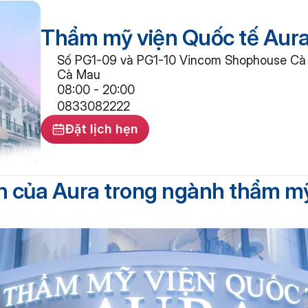
Thẩm mỹ viện Quốc tế Aur
Số PG1-09 và PG1-10 Vincom Shophouse Cà M
Cà Mau
08:00 - 20:00
0833082222
Đặt lịch hẹn
tín của Aura trong ngành thẩm m