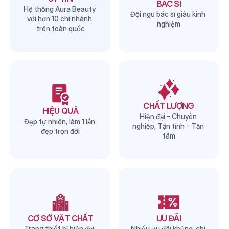
BÁC SĨ
Hệ thống Aura Beauty 
Đội ngũ bác sĩ giàu kinh 
với hơn 10 chi nhánh 
nghiệm
trên toàn quốc
CHẤT LƯỢNG
HIỆU QUẢ
Hiện đại - Chuyên 
Đẹp tự nhiên, làm 1 lần 
nghiệp, Tận tình - Tận 
đẹp trọn đời
tâm
CƠ SỞ VẬT CHẤT
ƯU ĐÃI
Trang thiết bị hiện đại, 
Nhiều ưu đãi khủng, chi 