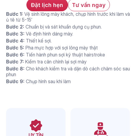
Đặt lịch hẹn
Tư vấn ngay
Bước 1: 
Vệ sinh lông mày khách, chụp hình trước khi làm và 
ủ tê từ 5-15’
Bước 2:
 Chuẩn bị và sát khuẩn dụng cụ phun.
Bước 3: 
Vẽ định hình dáng mày.
Bước 4: 
Thiết kế sợi.
Bước 5: 
Pha mực hợp với sợi lông mày thật
Bước 6:
 Tiến hành phun sợi kỹ thuật hairstroke
Bước 7: 
Kiểm tra cân chỉnh lại sợi mày
Bước 8: 
Cho khách kiểm tra và dặn dò cách chăm sóc sau 
phun
Bước 9:
 Chụp hình sau khi làm
Lý do nên chọn thẩm mỹ 
AURA để làm dịch vụ
UY TÍN