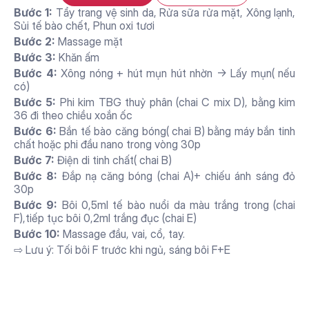
Bước 1: 
Tẩy trang vệ sinh da, Rửa sữa rửa mặt, Xông lạnh, 
Sủi tế bào chết, Phun oxi tươi
Bước 2:
 Massage mặt
Bước 3: 
Khăn ấm
Bước 4: 
Xông nóng + hút mụn hút nhờn -> Lấy mụn( nếu 
có)
Bước 5: 
Phi kim TBG thuỷ phân (chai C mix D), bằng kim 
36 đi theo chiều xoắn ốc
Bước 6: 
Bắn tế bào căng bóng( chai B) bằng máy bắn tinh 
chất hoặc phi đầu nano trong vòng 30p
Bước 7: 
Điện di tinh chất( chai B)
Bước 8: 
Đắp nạ căng bóng (chai A)+ chiếu ánh sáng đỏ 
30p
Bước 9: 
Bôi 0,5ml tế bào nuổi da màu trắng trong (chai 
F),tiếp tục bôi 0,2ml trắng đục (chai E)
Bước 10:
 Massage đầu, vai, cổ, tay.
⇨ Lưu ý: Tối bôi F trước khi ngủ, sáng bôi F+E
Lý do nên chọn thẩm mỹ 