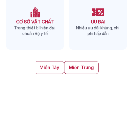
CƠ SỞ VẬT CHẤT
ƯU ĐÃI
Trang thiết bị hiện đại, 
Nhiều ưu đãi khủng, chi 
chuẩn Bộ y tế
phí hấp dẫn
Miền Tây
Miền Trung