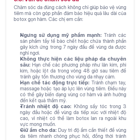
Chăm sóc da đúng cách không chỉ giúp bảo vệ vùng 
tiêm mà còn góp phần đảm bảo hiệu quả lâu dài của 
botox gọn hàm. Các chị em cần:
Ngưng sử dụng mỹ phẩm mạnh:
 Tránh các 
sản phẩm tẩy tế bào chết hoặc chứa thành phần 
gây kích ứng trong 7 ngày đầu để vùng da được 
nghỉ ngơi.
Không thực hiện các liệu pháp da chuyên 
sâu:
 Hạn chế các phương pháp như lăn kim, phi 
kim, hoặc lột da trong vòng 48 giờ sau tiêm để 
tránh gây tổn thương cho vùng da nhạy cảm.
Hạn chế tác động trực tiếp:
 Tránh chạm tay, 
massage hoặc tạo áp lực lên vùng tiêm. Điều này 
có thể gây biến dạng vùng cơ hàm và ảnh hưởng 
đến kết quả thẩm mỹ.
Tránh nhiệt độ cao:
 Không sấy tóc trong 3 
ngày đầu hoặc để vùng da tiếp xúc với nhiệt độ 
cao, vì nhiệt có thể làm botox lan ra ngoài khu 
vực mong muốn.
Giữ ẩm cho da:
 Duy trì độ ẩm cần thiết để vùng 
da tiêm nhanh chóng phục hồi, đồng thời tránh 