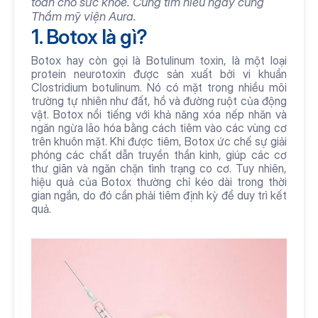
toàn cho sức khỏe. Cùng tìm hiểu ngay cùng 
Thẩm mỹ viện Aura.
1. Botox là gì?
Botox hay còn gọi là Botulinum toxin, là một loại 
protein neurotoxin được sản xuất bởi vi khuẩn 
Clostridium botulinum. Nó có mặt trong nhiều môi 
trường tự nhiên như đất, hồ và đường ruột của động 
vật. Botox nổi tiếng với khả năng xóa nếp nhăn và 
ngăn ngừa lão hóa bằng cách tiêm vào các vùng cơ 
trên khuôn mặt. Khi được tiêm, Botox ức chế sự giải 
phóng các chất dẫn truyền thần kinh, giúp các cơ 
thư giãn và ngăn chặn tình trạng co cơ. Tuy nhiên, 
hiệu quả của Botox thường chỉ kéo dài trong thời 
gian ngắn, do đó cần phải tiêm định kỳ để duy trì kết 
quả.