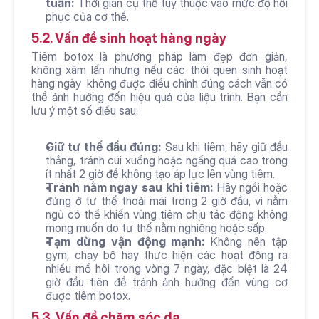
tuần:
 Thời gian cụ thể tùy thuộc vào mức độ hồi 
phục của cơ thể.
5.2. Vấn đề sinh hoạt hàng ngày
Tiêm botox là phương pháp làm đẹp đơn giản, 
không xâm lấn nhưng nếu các thói quen sinh hoạt 
hàng ngày  không được điều chỉnh đúng cách vẫn có 
thể ảnh hưởng đến hiệu quả của liệu trình. Bạn cần 
lưu ý một số điều sau:
Giữ tư thế đầu đúng:
 Sau khi tiêm, hãy giữ đầu 
thẳng, tránh cúi xuống hoặc ngẩng quá cao trong 
ít nhất 2 giờ để không tạo áp lực lên vùng tiêm.
Tránh nằm ngay sau khi tiêm:
 Hãy ngồi hoặc 
đứng ở tư thế thoải mái trong 2 giờ đầu, vì nằm 
ngủ có thể khiến vùng tiêm chịu tác động không 
mong muốn do tư thế nằm nghiêng hoặc sấp.
Tạm dừng vận động mạnh:
 Không nên tập 
gym, chạy bộ hay thực hiện các hoạt động ra 
nhiều mồ hôi trong vòng 7 ngày, đặc biệt là 24 
giờ đầu tiên để tránh ảnh hưởng đến vùng cơ 
được tiêm botox.
5.3. Vấn đề chăm sóc da