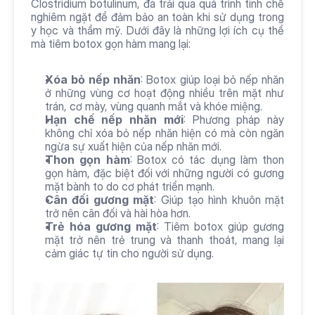
Clostridium botulinum, đã trải qua quá trình tinh chế 
nghiêm ngặt để đảm bảo an toàn khi sử dụng trong 
y học và thẩm mỹ. Dưới đây là những lợi ích cụ thể 
mà tiêm botox gọn hàm mang lại:
Xóa bỏ nếp nhăn
: Botox giúp loại bỏ nếp nhăn 
ở những vùng cơ hoạt động nhiều trên mặt như 
trán, cơ mày, vùng quanh mắt và khóe miệng.
Hạn chế nếp nhăn mới
: Phương pháp này 
không chỉ xóa bỏ nếp nhăn hiện có mà còn ngăn 
ngừa sự xuất hiện của nếp nhăn mới.
Thon gọn hàm
: Botox có tác dụng làm thon 
gọn hàm, đặc biệt đối với những người có gương 
mặt bành to do cơ phát triển mạnh.
Cân đối gương mặt
: Giúp tạo hình khuôn mặt 
trở nên cân đối và hài hòa hơn.
Trẻ hóa gương mặt
: Tiêm botox giúp gương 
mặt trở nên trẻ trung và thanh thoát, mang lại 
cảm giác tự tin cho người sử dụng.