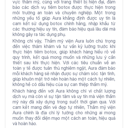
vực thẩm mỹ, cùng với trang thiết bị hiện đại, đảm 
bảo các dịch vụ tiêm botox được thực hiện trong 
môi trường an toàn và chuyên nghiệp. Một trong 
những yếu tố giúp Aura khẳng định được uy tín là 
cam kết sử dụng botox chính hãng, nhập khẩu từ 
các thương hiệu uy tín, đảm bảo hiệu quả lâu dài mà 
không gây ra tác dụng phụ.
Không chỉ vậy, Thẩm mỹ viện Aura luôn chú trọng 
đến việc thăm khám và tư vấn kỹ lưỡng trước khi 
thực hiện tiêm botox, giúp khách hàng hiểu rõ về 
quy trình, kết quả mong muốn và những lưu ý cần 
thiết sau khi thực hiện. Với các tiêu chuẩn về an 
toàn y tế được tuân thủ nghiêm ngặt, Aura đảm bảo 
mỗi khách hàng sẽ nhận được sự chăm sóc tận tình, 
giúp khuôn mặt trở nên hoàn hảo một cách tự nhiên, 
không hề có dấu hiệu của sự can thiệp thẩm mỹ.
Khách hàng đến với Aura không chỉ vì chất lượng 
dịch vụ mà còn vì sự tận tâm và uy tín mà viện thẩm 
mỹ này đã xây dựng trong suốt thời gian qua. Với 
cam kết mang đến vẻ đẹp tự nhiên, Thẩm mỹ viện 
Aura chính là địa chỉ lý tưởng cho những ai mong 
muốn thay đổi diện mạo một cách an toàn, hiệu quả 
và hoàn hảo.