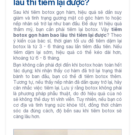
lâu thì tiêm lại được?
Sau khi tiêm botox gọn hàm, hiệu quả sẽ dần suy 
giảm và tình trạng gương mặt có góc hàm to hoặc 
nếp nhăn sẽ trở lại như ban đầu. Để duy trì hiệu quả 
thẩm mỹ, bạn cần phải tiêm lại botox. Vậy 
tiêm 
botox gọn hàm bao lâu thì tiêm lại được
? Theo 
ý kiến của bác sĩ, thời gian tối ưu để tiêm dặm lại 
botox là từ 3 - 6 tháng sau lần tiêm đầu tiên. Nếu 
tiêm dặm lại sớm, hiệu quả có thể kéo dài hơn, 
khoảng từ 6 - 8 tháng.
Bạn không cần phải đợi đến khi botox hoàn toàn hết 
tác dụng; khi nhận thấy cơ hàm đã trở lại trạng thái 
bành to ban đầu, bạn có thể đi tiêm botox thêm. 
Tương tự, nếu thấy nếp nhăn đã dần quay trở lại, hãy 
cân nhắc việc tiêm lại. Lưu ý rằng botox không phải 
là phương pháp phẫu thuật, do đó hiệu quả của nó 
sẽ không thể duy trì vĩnh viễn. Tuy nhiên, nếu bạn có 
cơ địa và tình trạng sức khỏe tốt, đồng thời chăm 
sóc da đúng cách, độ bền sau khi tiêm botox sẽ 
càng lâu hơn.