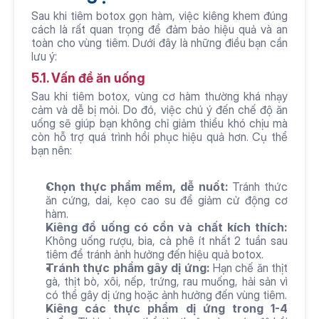
Sau khi tiêm botox gọn hàm, việc kiêng khem đúng 
cách là rất quan trọng để đảm bảo hiệu quả và an 
toàn cho vùng tiêm. Dưới đây là những điều bạn cần 
lưu ý:
5.1. Vấn đề ăn uống
Sau khi tiêm botox, vùng cơ hàm thường khá nhạy 
cảm và dễ bị mỏi. Do đó, việc chú ý đến chế độ ăn 
uống sẽ giúp bạn không chỉ giảm thiểu khó chịu mà 
còn hỗ trợ quá trình hồi phục hiệu quả hơn. Cụ thể 
bạn nên:
Chọn thực phẩm mềm, dễ nuốt:
 Tránh thức 
ăn cứng, dai, kẹo cao su để giảm cử động cơ 
hàm.
Kiêng đồ uống có cồn và chất kích thích:
Không uống rượu, bia, cà phê ít nhất 2 tuần sau 
tiêm để tránh ảnh hưởng đến hiệu quả botox.
Tránh thực phẩm gây dị ứng:
 Hạn chế ăn thịt 
gà, thịt bò, xôi, nếp, trứng, rau muống, hải sản vì 
có thể gây dị ứng hoặc ảnh hưởng đến vùng tiêm.
Kiêng các thực phẩm dị ứng trong 1-4 