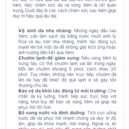
hàm, việc chăm sóc da và vùng tiêm là rất quan 
trọng. Dưới đây là các cách chăm sóc sau tiêm giúp 
duy trì hiệu quả lâu dài:
Vệ sinh da nhẹ nhàng: 
Những ngày đầu sau 
tiêm, cần làm sạch da bằng nước muối sinh lý. 
Rửa và lau mặt nhẹ nhàng, tránh tác động lực 
mạnh lên bề mặt da để không gây kích ứng hoặc 
ảnh hưởng đến kết quả tiêm.
Chườm lạnh để giảm sưng: 
Nếu vùng tiêm bị 
sưng tấy, có thể chườm lạnh vài lần trong ngày. 
Mỗi lần chườm khoảng 5 phút, cách nhau 30 
phút. Tuy nhiên, không nên trực tiếp chườm đá 
lên da hay để nhiệt độ quá lạnh vì sẽ gây tổn 
thương cho da.
Bảo vệ da khỏi tác động từ môi trường: 
Che 
chắn da kỹ lưỡng, tránh tiếp xúc trực tiếp với 
nắng, khói bụi để bảo vệ vùng tiêm và giúp da 
phục hồi tốt hơn.
Bổ sung nước và dinh dưỡng: 
Tích cực uống 
nước để da phục hồi nhanh chóng và duy trì độ 
ẩm, giúp da khỏe mạnh, mịn màng. Ngoài ra, ăn 
nhiều rau củ, trái cây để cung cấp dưỡng chất 