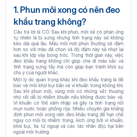
1. Phun môi xong có nên đeo 
khẩu trang không?
Câu trả lời là CÓ. Sau khi phun, môi sẽ có phản ứng 
tự nhiên là bị sưng nhưng tình trạng này sẽ không 
kéo dài quá lâu. Màu môi mới phun thường sẽ đậm 
hơn so với màu đã chọn và độ đậm này sẽ nhạt lại 
sau khi lớp vảy bong tróc. Trong thời gian này, việc 
đeo khẩu trang không chỉ giúp che đi màu sắc và 
tình trạng sưng tấy mà còn giúp bạn tránh khỏi sự 
chú ý của người khác.
Một lý do quan trọng khác khi đeo khẩu trang là để 
bảo vệ môi khỏi bụi bẩn và vi khuẩn trong không khí. 
Sau khi phun môi, vùng môi có những vết thương 
nhỏ rất dễ bị nhiễm khuẩn nếu không được bảo vệ. 
Vi khuẩn có thể xâm nhập và gây ra tình trạng nổi 
mụn nước hoặc phồng rộp. Nhiều chuyên gia khẳng 
định phun môi xong nên đeo khẩu trang để hạn chế 
nguy cơ môi bị nhiễm trùng, kích ứng bởi vi khuẩn, 
khói bụi, tia tử ngoại và các tác nhân độc hại bên 
ngoài môi trường