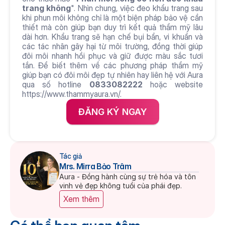
trang không
". Nhìn chung, việc đeo khẩu trang sau 
khi phun môi không chỉ là một biện pháp bảo vệ cần 
thiết mà còn giúp bạn duy trì kết quả thẩm mỹ lâu 
dài hơn. Khẩu trang sẽ hạn chế bụi bẩn, vi khuẩn và 
các tác nhân gây hại từ môi trường, đồng thời giúp 
đôi môi nhanh hồi phục và giữ được màu sắc tươi 
tắn. Để biết thêm về các phương pháp thẩm mỹ 
giúp bạn có đôi môi đẹp tự nhiên hay liên hệ với Aura 
qua số hotline 
0833082222
 hoặc website 
https://www.thammyaura.vn/. 
ĐĂNG KÝ NGAY
Tác giả
Mrs. Mirra Bảo Trâm
Aura - Đồng hành cùng sự trẻ hóa và tôn 
vinh vẻ đẹp không tuổi của phái đẹp.
Xem thêm