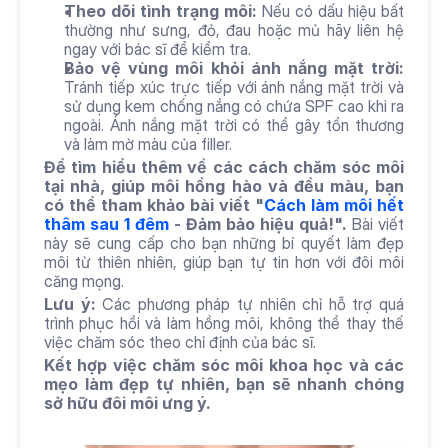
Theo dõi tình trạng môi:
 Nếu có dấu hiệu bất 
thường như sưng, đỏ, đau hoặc mủ hãy liên hệ 
ngay với bác sĩ để kiểm tra.
Bảo vệ vùng môi khỏi ánh nắng mặt trời:
Tránh tiếp xúc trực tiếp với ánh nắng mặt trời và 
sử dụng kem chống nắng có chứa SPF cao khi ra 
ngoài. Ánh nắng mặt trời có thể gây tổn thương 
và làm mờ màu của filler.
Để tìm hiểu thêm về các cách chăm sóc môi 
tại nhà, giúp môi hồng hào và đều màu, bạn 
có thể tham khảo bài viết "
Cách làm môi hết 
thâm sau 1 đêm
 - Đảm bảo hiệu quả!".
 Bài viết 
này sẽ cung cấp cho bạn những bí quyết làm đẹp 
môi từ thiên nhiên, giúp bạn tự tin hơn với đôi môi 
căng mọng.
Lưu ý:
 Các phương pháp tự nhiên chỉ hỗ trợ quá 
trình phục hồi và làm hồng môi, không thể thay thế 
việc chăm sóc theo chỉ định của bác sĩ.
Kết hợp việc chăm sóc môi khoa học và các 
mẹo làm đẹp tự nhiên, bạn sẽ nhanh chóng 
sở hữu đôi môi ưng ý.