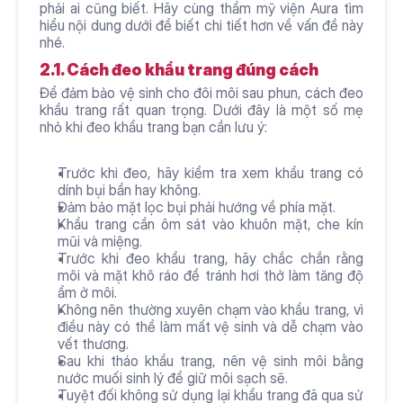
phải ai cũng biết. Hãy cùng thẩm mỹ viện Aura tìm 
hiểu nội dung dưới để biết chi tiết hơn về vấn đề này 
nhé. 
2.1. Cách đeo khẩu trang đúng cách
Để đảm bảo vệ sinh cho đôi môi sau phun, cách đeo 
khẩu trang rất quan trọng. Dưới đây là một số mẹ 
nhỏ khi đeo khẩu trang bạn cần lưu ý: 
Trước khi đeo, hãy kiểm tra xem khẩu trang có 
dính bụi bẩn hay không.
Đảm bảo mặt lọc bụi phải hướng về phía mặt.
Khẩu trang cần ôm sát vào khuôn mặt, che kín 
mũi và miệng.
Trước khi đeo khẩu trang, hãy chắc chắn rằng 
môi và mặt khô ráo để tránh hơi thở làm tăng độ 
ẩm ở môi.
Không nên thường xuyên chạm vào khẩu trang, vì 
điều này có thể làm mất vệ sinh và dễ chạm vào 
vết thương.
Sau khi tháo khẩu trang, nên vệ sinh môi bằng 
nước muối sinh lý để giữ môi sạch sẽ.
Tuyệt đối không sử dụng lại khẩu trang đã qua sử 