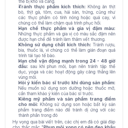
thể bị khô và căng.
Tránh thực phẩm kích thích:
 Không ăn thịt 
bò, thịt gà, tôm, cua, hải sản, trứng, cũng như 
các thực phẩm có tính nóng hoặc quá cay, vì 
chúng có thể làm chậm quá trình phục hồi.
Hạn chế thực phẩm và gia vị đậm màu:
Những thực phẩm và gia vị có màu sắc đậm nên 
được hạn chế để tránh làm thâm vết thương.
Không sử dụng chất kích thích:
 Tránh rượu, 
bia, thuốc lá, vì chúng có thể làm gián đoạn quá 
trình tái tạo tế bào.
Hạn chế vận động mạnh trong 24 - 48 giờ 
đầu:
 sau khi phun môi, bạn nên tránh tập thể 
dục, yoga và các hoạt động gây căng thẳng lên 
vùng môi.
Hỏi ý kiến bác sĩ trước khi dùng sản phẩm:
Nếu muốn sử dụng son dưỡng hoặc thuốc mỡ, 
cần tham khảo ý kiến của bác sĩ trước.
Kiêng mỹ phẩm và sản phẩm trang điểm 
cho môi:
 Không sử dụng son hoặc bất kỳ sản 
phẩm trang điểm nào để tránh dị ứng với các 
thành phần trong đó
Hy vọng qua bài viết trên, các chị em đã có giải đáp 
cho thắc mắc "
Phun môi xong có nên đeo khẩu 