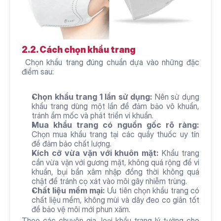
2.2. Cách chọn khẩu trang
 Chọn khẩu trang đúng chuẩn dựa vào những đặc 
điểm sau: 
Chọn khẩu trang 1 lần sử dụng:
 Nên sử dụng 
khẩu trang dùng một lần để đảm bảo vô khuẩn, 
tránh ẩm mốc và phát triển vi khuẩn.
Mua khẩu trang có nguồn gốc rõ ràng:
Chọn mua khẩu trang tại các quầy thuốc uy tín 
để đảm bảo chất lượng.
Kích cỡ vừa vặn với khuôn mặt:
 Khẩu trang 
cần vừa vặn với gương mặt, không quá rộng để vi 
khuẩn, bụi bẩn xâm nhập đồng thời không quá 
chật để tránh cọ xát vào môi gây nhiễm trùng.
Chất liệu mềm mại:
 Ưu tiên chọn khẩu trang có 
chất liệu mềm, không mùi và dây đeo co giãn tốt 
để bảo vệ môi mới phun xăm. 
Theo các chuyên gia, loại khẩu trang lý tưởng cho 