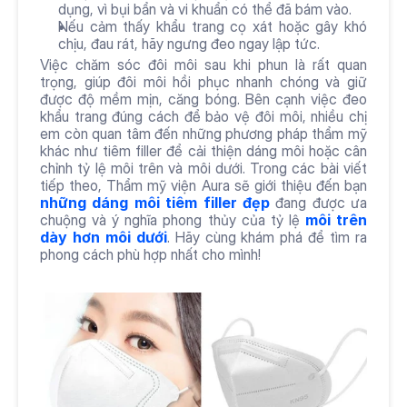
dụng, vì bụi bẩn và vi khuẩn có thể đã bám vào.
Nếu cảm thấy khẩu trang cọ xát hoặc gây khó 
chịu, đau rát, hãy ngưng đeo ngay lập tức.
Việc chăm sóc đôi môi sau khi phun là rất quan 
trọng, giúp đôi môi hồi phục nhanh chóng và giữ 
được độ mềm mịn, căng bóng. Bên cạnh việc đeo 
khẩu trang đúng cách để bảo vệ đôi môi, nhiều chị 
em còn quan tâm đến những phương pháp thẩm mỹ 
khác như tiêm filler để cải thiện dáng môi hoặc cân 
chỉnh tỷ lệ môi trên và môi dưới. Trong các bài viết 
tiếp theo, Thẩm mỹ viện Aura sẽ giới thiệu đến bạn 
những dáng môi tiêm filler đẹp
 đang được ưa 
chuộng và ý nghĩa phong thủy của tỷ lệ 
môi trên 
dày hơn môi dưới
. Hãy cùng khám phá để tìm ra 
phong cách phù hợp nhất cho mình!