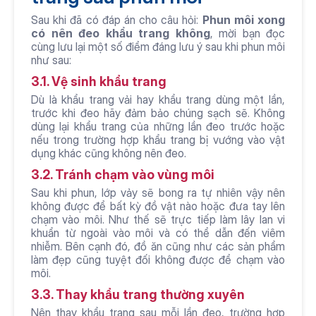
Sau khi đã có đáp án cho câu hỏi: 
Phun môi xong 
có nên đeo khẩu trang không
, mời bạn đọc 
cùng lưu lại một số điểm đáng lưu ý sau khi phun môi 
như sau:
3.1. Vệ sinh khẩu trang
Dù là khẩu trang vải hay khẩu trang dùng một lần, 
trước khi đeo hãy đảm bảo chúng sạch sẽ. Không 
dùng lại khẩu trang của những lần đeo trước hoặc 
nếu trong trường hợp khẩu trang bị vướng vào vật 
dụng khác cũng không nên đeo. 
3.2. Tránh chạm vào vùng môi
Sau khi phun, lớp vảy sẽ bong ra tự nhiên vậy nên 
không được để bất kỳ đồ vật nào hoặc đưa tay lên 
chạm vào môi. Như thế sẽ trực tiếp làm lây lan vi 
khuẩn từ ngoài vào môi và có thể dẫn đến viêm 
nhiễm. Bên cạnh đó, đồ ăn cũng như các sản phẩm 
làm đẹp cũng tuyệt đối không được để chạm vào 
môi. 
3.3. Thay khẩu trang thường xuyên
Nên thay khẩu trang sau mỗi lần đeo, trường hợp 