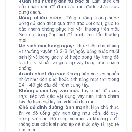
Tuân thủ hướng dẫn từ bác sĩ:
 Làm theo chỉ 
dẫn chăm sóc để đảm bảo môi được chăm sóc 
đúng cách.
Uống nhiều nước: 
Tăng cường lượng nước 
uống để kích thích quá trình trao đổi chất, giúp tế 
bào nhanh chóng phục hồi vết thương trên môi. 
Nên sử dụng ống hút để tránh làm tổn thương 
môi.
Vệ sinh môi hàng ngày:
 Thực hiện nhẹ nhàng 
và thường xuyên từ 2-3 lần/ngày bằng nước muối 
sinh lý và bông gạc y tế hoặc bông tẩy trang để 
loại bỏ vi khuẩn và giúp lớp vảy bong tróc nhanh 
chóng.
Tránh nhiệt độ cao:
 Không tiếp xúc với nguồn 
nhiệt như đèn sưởi hoặc ánh nắng mặt trời trong 
24 - 48 giờ đầu để tránh sưng tấy.
Không chạm tay vào môi:
 Tay là nơi tiếp xúc 
trực tiếp với các vật dụng vậy nên tránh chạm 
tay để hạn chế lây lan vi khuẩn lên môi.
Chế độ dinh dưỡng lành mạnh:
 Hạn chế thức 
ăn và đồ uống gây kích ứng như cồn, đồ cay, 
nóng, và mặn. Bổ sung vitamin và khoáng chất 
thông qua các loại nước ép để thúc đẩy tái tạo tế 
bào môi