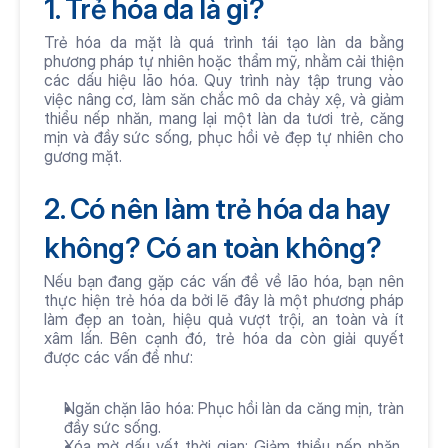
1. Trẻ hóa da là gì?
Trẻ hóa da mặt là quá trình tái tạo làn da bằng 
phương pháp tự nhiên hoặc thẩm mỹ, nhằm cải thiện 
các dấu hiệu lão hóa. Quy trình này tập trung vào 
việc nâng cơ, làm săn chắc mô da chảy xệ, và giảm 
thiểu nếp nhăn, mang lại một làn da tươi trẻ, căng 
mịn và đầy sức sống, phục hồi vẻ đẹp tự nhiên cho 
gương mặt.
2. Có nên làm trẻ hóa da hay 
không? Có an toàn không?
Nếu bạn đang gặp các vấn đề về lão hóa, bạn nên 
thực hiện trẻ hóa da bởi lẽ đây là một phương pháp 
làm đẹp an toàn, hiệu quả vượt trội, an toàn và ít 
xâm lấn. Bên cạnh đó, trẻ hóa da còn giải quyết 
được các vấn đề như:
Ngăn chặn lão hóa: Phục hồi làn da căng mịn, tràn 
đầy sức sống.
Xóa mờ dấu vết thời gian: Giảm thiểu nếp nhăn, 