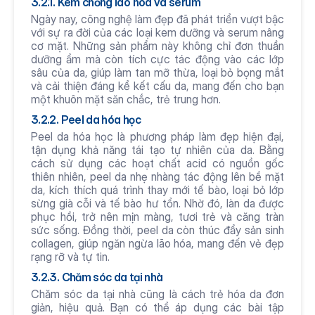
3.2.1. Kem chống lão hóa và serum
Ngày nay, công nghệ làm đẹp đã phát triển vượt bậc 
với sự ra đời của các loại kem dưỡng và serum nâng 
cơ mặt. Những sản phẩm này không chỉ đơn thuần 
dưỡng ẩm mà còn tích cực tác động vào các lớp 
sâu của da, giúp làm tan mỡ thừa, loại bỏ bọng mắt 
và cải thiện đáng kể kết cấu da, mang đến cho bạn 
một khuôn mặt săn chắc, trẻ trung hơn.
3.2.2. Peel da hóa học
Peel da hóa học là phương pháp làm đẹp hiện đại, 
tận dụng khả năng tái tạo tự nhiên của da. Bằng 
cách sử dụng các hoạt chất acid có nguồn gốc 
thiên nhiên, peel da nhẹ nhàng tác động lên bề mặt 
da, kích thích quá trình thay mới tế bào, loại bỏ lớp 
sừng già cỗi và tế bào hư tổn. Nhờ đó, làn da được 
phục hồi, trở nên mịn màng, tươi trẻ và căng tràn 
sức sống. Đồng thời, peel da còn thúc đẩy sản sinh 
collagen, giúp ngăn ngừa lão hóa, mang đến vẻ đẹp 
rạng rỡ và tự tin.
3.2.3. Chăm sóc da tại nhà
Chăm sóc da tại nhà cũng là cách trẻ hóa da đơn 
giản, hiệu quả. Bạn có thể áp dụng các bài tập 