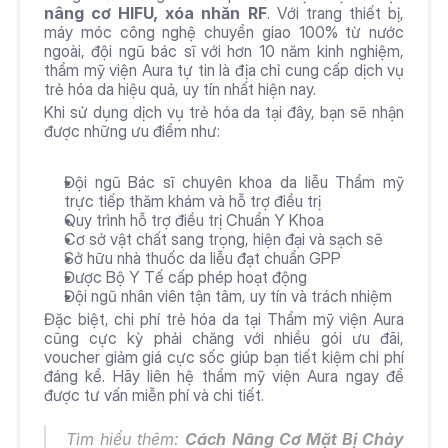
nâng cơ HIFU, xóa nhăn RF
. Với trang thiết bị, 
máy móc công nghệ chuyển giao 100% từ nước 
ngoài, đội ngũ bác sĩ với hơn 10 năm kinh nghiệm, 
thẩm mỹ viện Aura tự tin là địa chỉ cung cấp dịch vụ 
trẻ hóa da hiệu quả, uy tín nhất hiện nay. 
Khi sử dụng dịch vụ trẻ hóa da tại đây, bạn sẽ nhận 
được những ưu điểm như: 
Đội ngũ Bác sĩ chuyên khoa da liễu Thẩm mỹ 
trực tiếp thăm khám và hỗ trợ điều trị
Quy trình hỗ trợ điều trị Chuẩn Y Khoa
Cơ sở vật chất sang trọng, hiện đại và sạch sẽ
Sở hữu nhà thuốc da liễu đạt chuẩn GPP
Được Bộ Y Tế cấp phép hoạt động
Đội ngũ nhân viên tận tâm, uy tín và trách nhiệm
Đặc biệt, chi phí trẻ hóa da tại Thẩm mỹ viện Aura 
cũng cực kỳ phải chăng với nhiều gói ưu đãi, 
voucher giảm giá cực sốc giúp bạn tiết kiệm chi phí 
đáng kể. Hãy liên hệ thẩm mỹ viện Aura ngay để 
được tư vấn miễn phí và chi tiết.
Tìm hiểu thêm: 
Cách Nâng Cơ Mặt Bị Chảy 