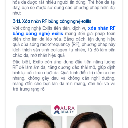
hóa da được rất nhiều người tin dùng. Trẻ hóa da tại 
đây, bạn sẽ được sử dụng các phương pháp hiện đại 
như:
3.1.1. Xóa nhăn RF bằng công nghệ exilis
Với công nghệ Exilis tiên tiến, dịch vụ 
xóa nhăn RF 
bằng công nghệ exilis
 mang đến giải pháp toàn 
diện cho làn da lão hóa. Bằng cách tận dụng hiệu 
quả của sóng radiofrequency (RF), phương pháp này 
kích thích sản sinh collagen tự nhiên, từ đó làm săn 
chắc da, mờ nhăn hiệu quả.
Đặc biệt, Exilis còn ứng dụng đầu tiên năng lượng 
RF để làm ấm da, tăng cường đào thải mỡ, giúp định 
hình lại cấu trúc dưới da. Quá trình điều trị diễn ra nhẹ 
nhàng, không gây đau và không cần nghỉ dưỡng, 
mang đến cho bạn làn da mịn màng, đàn hồi và vẻ 
trẻ trung rạng rỡ.