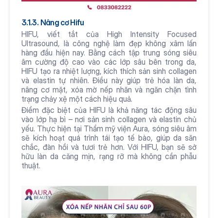
3.1.3. Nâng cơ Hifu
HIFU, viết tắt của High Intensity Focused 
Ultrasound, là công nghệ làm đẹp không xâm lấn 
hàng đầu hiện nay. Bằng cách tập trung sóng siêu 
âm cường độ cao vào các lớp sâu bên trong da, 
HIFU tạo ra nhiệt lượng, kích thích sản sinh collagen 
và elastin tự nhiên. Điều này giúp trẻ hóa làn da, 
nâng cơ mặt, xóa mờ nếp nhăn và ngăn chặn tình 
trạng chảy xệ một cách hiệu quả.
Điểm đặc biệt của HIFU là khả năng tác động sâu 
vào lớp hạ bì – nơi sản sinh collagen và elastin chủ 
yếu. Thực hiện tại Thẩm mỹ viện Aura, sóng siêu âm 
sẽ kích hoạt quá trình tái tạo tế bào, giúp da săn 
chắc, đàn hồi và tươi trẻ hơn. Với HIFU, bạn sẽ sở 
hữu làn da căng mịn, rạng rỡ mà không cần phẫu 
thuật.