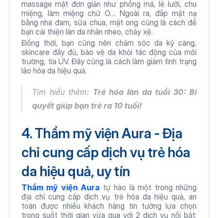
massage mặt đơn giản như phồng má, lè lưỡi, chu 
miệng, làm miệng chữ O… Ngoài ra, đắp mặt nạ 
bằng nha đam, sữa chua, mật ong cũng là cách để 
bạn cải thiện làn da nhăn nheo, chảy xệ.
Đồng thời, bạn cũng nên chăm sóc da kỹ càng, 
skincare đầy đủ, bảo vệ da khỏi tác động của môi 
trường, tia UV. Đây cũng là cách làm giảm tình trạng 
lão hóa da hiệu quả.
Tìm hiểu thêm: 
Trẻ hóa làn da tuổi 30
: Bí 
quyết giúp bạn trẻ ra 10 tuổi!
4. Thẩm mỹ viện Aura - Địa 
chỉ cung cấp dịch vụ trẻ hóa 
da hiệu quả, uy tín
Thẩm mỹ viện Aura
 tự hào là một trong những 
địa chỉ cung cấp dịch vụ trẻ hóa da hiệu quả, an 
toàn được nhiều khách hàng tin tưởng lựa chọn 
trong suốt thời gian vừa qua với 2 dịch vụ nổi bật: 