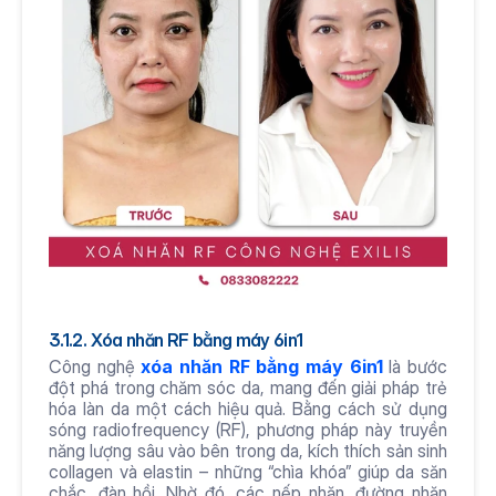
3.1.2. Xóa nhăn RF bằng máy 6in1
Công nghệ 
xóa nhăn RF bằng máy 6in1
 là bước 
đột phá trong chăm sóc da, mang đến giải pháp trẻ 
hóa làn da một cách hiệu quả. Bằng cách sử dụng 
sóng radiofrequency (RF), phương pháp này truyền 
năng lượng sâu vào bên trong da, kích thích sản sinh 
collagen và elastin – những “chìa khóa” giúp da săn 
chắc, đàn hồi. Nhờ đó, các nếp nhăn, đường nhăn 