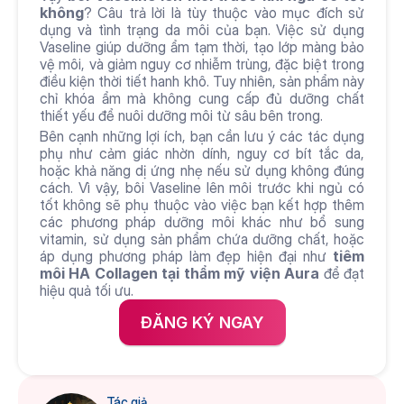
không
? Câu trả lời là tùy thuộc vào mục đích sử 
dụng và tình trạng da môi của bạn. Việc sử dụng 
Vaseline giúp dưỡng ẩm tạm thời, tạo lớp màng bảo 
vệ môi, và giảm nguy cơ nhiễm trùng, đặc biệt trong 
điều kiện thời tiết hanh khô. Tuy nhiên, sản phẩm này 
chỉ khóa ẩm mà không cung cấp đủ dưỡng chất 
thiết yếu để nuôi dưỡng môi từ sâu bên trong.
Bên cạnh những lợi ích, bạn cần lưu ý các tác dụng 
phụ như cảm giác nhờn dính, nguy cơ bít tắc da, 
hoặc khả năng dị ứng nhẹ nếu sử dụng không đúng 
cách. Vì vậy, bôi Vaseline lên môi trước khi ngủ có 
tốt không sẽ phụ thuộc vào việc bạn kết hợp thêm 
các phương pháp dưỡng môi khác như bổ sung 
vitamin, sử dụng sản phẩm chứa dưỡng chất, hoặc 
áp dụng phương pháp làm đẹp hiện đại như 
tiêm 
môi HA Collagen tại thẩm mỹ viện Aura
 để đạt 
hiệu quả tối ưu.
ĐĂNG KÝ NGAY
Tác giả