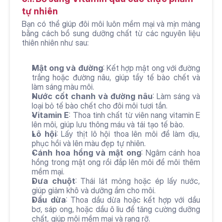
tự nhiên
Bạn có thể giúp đôi môi luôn mềm mại và mịn màng 
bằng cách bổ sung dưỡng chất từ các nguyên liệu 
thiên nhiên như sau:
Mật ong và đường
: Kết hợp mật ong với đường 
trắng hoặc đường nâu, giúp tẩy tế bào chết và 
làm sáng màu môi.
Nước cốt chanh và đường nâu
: Làm sáng và 
loại bỏ tế bào chết cho đôi môi tươi tắn.
Vitamin E
: Thoa tinh chất từ viên nang vitamin E 
lên môi, giúp lưu thông máu và tái tạo tế bào.
Lô hội
: Lấy thịt lô hội thoa lên môi để làm dịu, 
phục hồi và lên màu đẹp tự nhiên.
Cánh hoa hồng và mật ong
: Ngâm cánh hoa 
hồng trong mật ong rồi đắp lên môi để môi thêm 
mềm mại.
Dưa chuột
: Thái lát mỏng hoặc ép lấy nước, 
giúp giảm khô và dưỡng ẩm cho môi.
Dầu dừa
: Thoa dầu dừa hoặc kết hợp với dầu 
bơ, sáp ong, hoặc dầu ô liu để tăng cường dưỡng 
chất, giúp môi mềm mại và rạng rỡ.