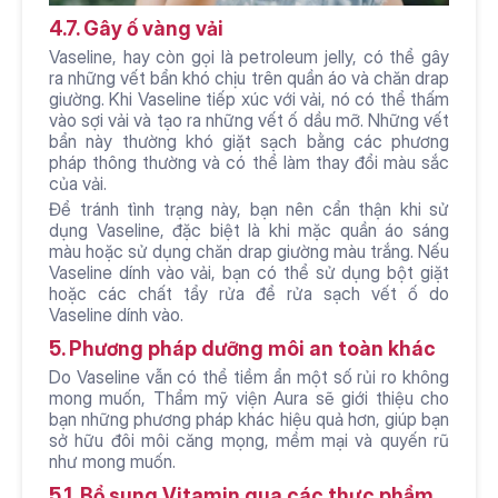
4.7. Gây ố vàng vải
Vaseline, hay còn gọi là petroleum jelly, có thể gây 
ra những vết bẩn khó chịu trên quần áo và chăn drap 
giường. Khi Vaseline tiếp xúc với vải, nó có thể thấm 
vào sợi vải và tạo ra những vết ố dầu mỡ. Những vết 
bẩn này thường khó giặt sạch bằng các phương 
pháp thông thường và có thể làm thay đổi màu sắc 
của vải.
Để tránh tình trạng này, bạn nên cẩn thận khi sử 
dụng Vaseline, đặc biệt là khi mặc quần áo sáng 
màu hoặc sử dụng chăn drap giường màu trắng. Nếu 
Vaseline dính vào vải, bạn có thể sử dụng bột giặt 
hoặc các chất tẩy rửa để rửa sạch vết ố do 
Vaseline dính vào. 
5. Phương pháp dưỡng môi an toàn khác
Do Vaseline vẫn có thể tiềm ẩn một số rủi ro không 
mong muốn, Thẩm mỹ viện Aura sẽ giới thiệu cho 
bạn những phương pháp khác hiệu quả hơn, giúp bạn 
sở hữu đôi môi căng mọng, mềm mại và quyến rũ 
như mong muốn.
5.1. Bổ sung Vitamin qua các thực phẩm 