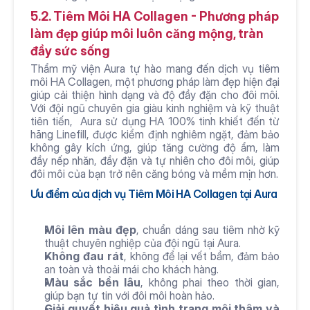
5.2. Tiêm Môi HA Collagen - Phương pháp 
làm đẹp giúp môi luôn căng mộng, tràn 
đầy sức sống 
Thẩm mỹ viện Aura tự hào mang đến dịch vụ tiêm 
môi HA Collagen, một phương pháp làm đẹp hiện đại 
giúp cải thiện hình dạng và độ đầy đặn cho đôi môi. 
Với đội ngũ chuyên gia giàu kinh nghiệm và kỹ thuật 
tiên tiến,  Aura sử dụng HA 100% tinh khiết đến từ 
hãng Linefill, được kiểm định nghiêm ngặt, đảm bảo 
không gây kích ứng, giúp tăng cường độ ẩm, làm 
đầy nếp nhăn, đầy đặn và tự nhiên cho đôi môi, giúp 
đôi môi của bạn trở nên căng bóng và mềm mịn hơn.
Ưu điểm của dịch vụ Tiêm Môi HA Collagen tại Aura
Môi lên màu đẹp
, chuẩn dáng sau tiêm nhờ kỹ 
thuật chuyên nghiệp của đội ngũ tại Aura.
Không đau rát
, không để lại vết bầm, đảm bảo 
an toàn và thoải mái cho khách hàng.
Màu sắc bền lâu
, không phai theo thời gian, 
giúp bạn tự tin với đôi môi hoàn hảo.
Giải quyết hiệu quả tình trạng môi thâm và 