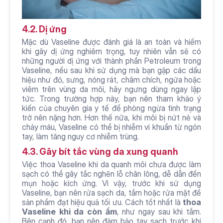
4.2. Dị ứng
Mặc dù Vaseline được đánh giá là an toàn và hiếm 
khi gây dị ứng nghiêm trọng, tuy nhiên vẫn sẽ có 
những người dị ứng với thành phần Petroleum trong 
Vaseline, nếu sau khi sử dụng mà bạn gặp các dấu 
hiệu như đỏ, sưng, nóng rát, châm chích, ngứa hoặc 
viêm trên vùng da môi, hãy ngưng dùng ngay lập 
tức. Trong trường hợp này, bạn nên tham khảo ý 
kiến của chuyên gia y tế để phòng ngừa tình trạng 
trở nên nặng hơn. Hơn thế nữa, khi môi bị nứt nẻ và 
chảy máu, Vaseline có thể bị nhiễm vi khuẩn từ ngón 
tay, làm tăng nguy cơ nhiễm trùng. 
4.3. Gây bít tắc vùng da xung quanh
Việc thoa Vaseline khi da quanh môi chưa được làm 
sạch có thể gây tắc nghẽn lỗ chân lông, dễ dẫn đến 
mụn hoặc kích ứng. Vì vậy, trước khi sử dụng 
Vaseline, bạn nên rửa sạch da, tắm hoặc rửa mặt để 
sản phẩm đạt hiệu quả tối ưu. Cách tốt nhất là 
thoa 
Vaseline khi da còn ẩm
, như ngay sau khi tắm. 
Bên cạnh đó, bạn nên đảm bảo tay sạch trước khi 