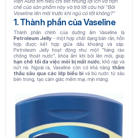
viện Aura tìm hiểu chi tiết những lợi ích và hạn 
chế của sản phẩm này và trả lời câu hỏi "Bôi 
Vaseline lên môi trước khi ngủ có tốt không?"
1. Thành phần của Vaseline
Thành phần chính của dưỡng ẩm Vaseline là 
Petroleum Jelly
 - một hợp chất dạng bán rắn, hỗn 
hợp được kết hợp giữa dầu khoáng và sáp. 
Petroleum Jelly hoạt động như một "hàng rào 
chống thoát nước", khóa ẩm khi bôi lên môi, giúp 
hạn chế tối đa việc môi bị mất nước
, khô ráp và 
nứt nẻ. Ngoài ra, Vaseline còn có khả năng 
thẩm 
thấu sâu qua các lớp biểu bì
 và bù nước từ sâu 
bên trong, tạo cảm giác mềm mại, mịn màng.