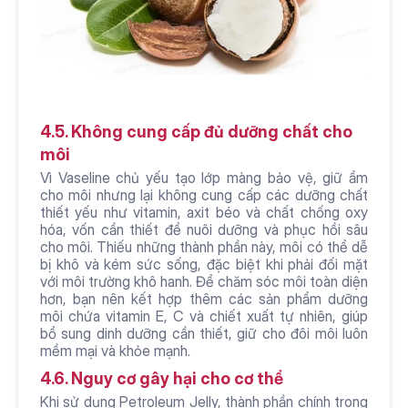
4.5. Không cung cấp đủ dưỡng chất cho 
môi
Vì Vaseline chủ yếu tạo lớp màng bảo vệ, giữ ẩm 
cho môi nhưng lại không cung cấp các dưỡng chất 
thiết yếu như vitamin, axit béo và chất chống oxy 
hóa, vốn cần thiết để nuôi dưỡng và phục hồi sâu 
cho môi. Thiếu những thành phần này, môi có thể dễ 
bị khô và kém sức sống, đặc biệt khi phải đối mặt 
với môi trường khô hanh. Để chăm sóc môi toàn diện 
hơn, bạn nên kết hợp thêm các sản phẩm dưỡng 
môi chứa vitamin E, C và chiết xuất tự nhiên, giúp 
bổ sung dinh dưỡng cần thiết, giữ cho đôi môi luôn 
mềm mại và khỏe mạnh.
4.6. Nguy cơ gây hại cho cơ thể
Khi sử dụng Petroleum Jelly, thành phần chính trong 