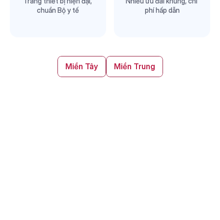
Trang thiết bị hiện đại, 
Nhiều ưu đãi khủng, chi 
chuẩn Bộ y tế
phí hấp dẫn
Miền Tây
Miền Trung