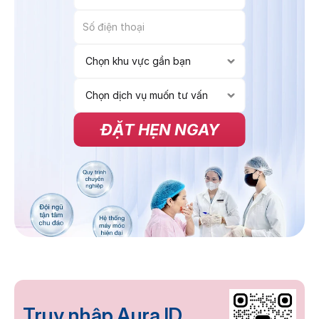
ĐẶT HẸN NGAY
Truy nhập Aura ID