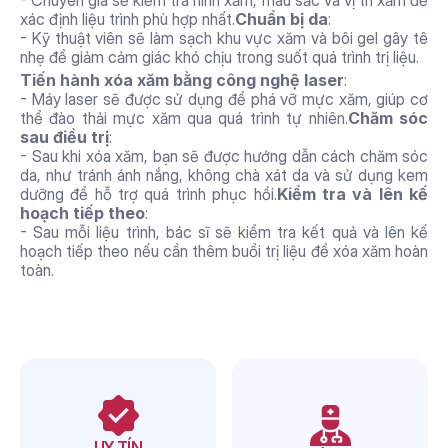
- Chuyên gia sẽ kiểm tra hình xăm, màu sắc và vị trí xăm để 
xác định liệu trình phù hợp nhất.
Chuẩn bị da
:
- Kỹ thuật viên sẽ làm sạch khu vực xăm và bôi gel gây tê 
nhẹ để giảm cảm giác khó chịu trong suốt quá trình trị liệu.
Tiến hành xóa xăm bằng công nghệ laser
:
- Máy laser sẽ được sử dụng để phá vỡ mực xăm, giúp cơ 
thể đào thải mực xăm qua quá trình tự nhiên.
Chăm sóc 
sau điều trị
:
- Sau khi xóa xăm, bạn sẽ được hướng dẫn cách chăm sóc 
da, như tránh ánh nắng, không chà xát da và sử dụng kem 
dưỡng để hỗ trợ quá trình phục hồi.
Kiểm tra và lên kế 
hoạch tiếp theo
:
- Sau mỗi liệu trình, bác sĩ sẽ kiểm tra kết quả và lên kế 
hoạch tiếp theo nếu cần thêm buổi trị liệu để xóa xăm hoàn 
toàn.
Lý do nên chọn thẩm mỹ 
AURA để làm dịch vụ
UY TÍN