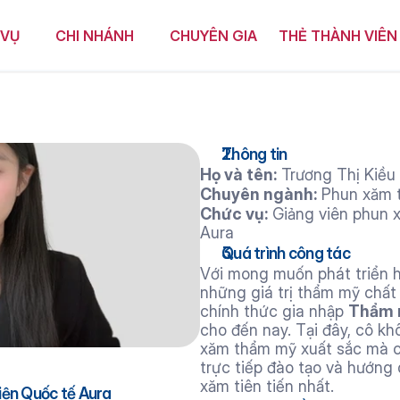
 VỤ
CHI NHÁNH
CHUYÊN GIA
THẺ THÀNH VIÊN
Thông tin
Họ và tên:
 Trương Thị Kiều
Chuyên ngành:
 Phun xăm
Chức vụ:
 Giảng viên phun 
Aura
Quá trình công tác
Với mong muốn phát triển 
những giá trị thẩm mỹ chất 
chính thức gia nhập 
Thẩm m
cho đến nay. Tại đây, cô kh
xăm thẩm mỹ xuất sắc mà c
trực tiếp đào tạo và hướng 
xăm tiên tiến nhất.
iện Quốc tế Aura