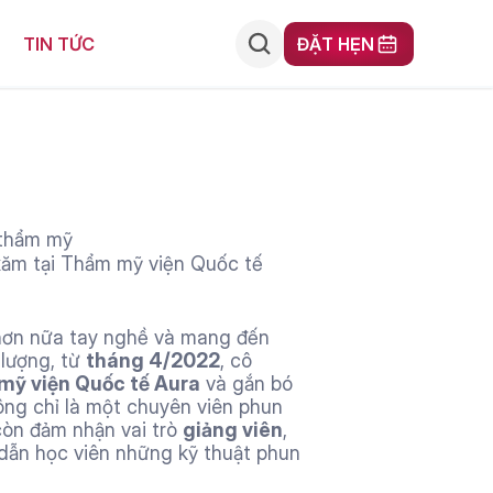
ĐẶT HẸN
TIN TỨC
 thẩm mỹ
xăm tại Thẩm mỹ viện Quốc tế 
hơn nữa tay nghề và mang đến 
lượng, từ 
tháng 4/2022
, cô 
ỹ viện Quốc tế Aura
 và gắn bó 
ông chỉ là một chuyên viên phun 
òn đảm nhận vai trò 
giảng viên
, 
dẫn học viên những kỹ thuật phun 