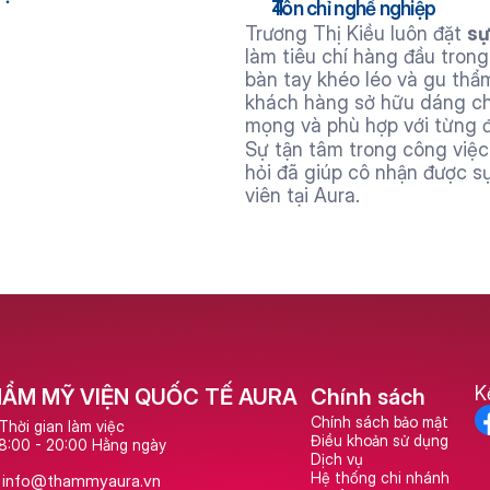
Tôn chỉ nghề nghiệp
Trương Thị Kiều luôn đặt 
sự
làm tiêu chí hàng đầu trong
bàn tay khéo léo và gu thẩm
khách hàng sở hữu dáng châ
mọng và phù hợp với từng 
Sự tận tâm trong công việc
hỏi đã giúp cô nhận được sự
viên tại Aura.
K
ẨM MỸ VIỆN QUỐC TẾ AURA
Chính sách
Chính sách bảo mật
Thời gian làm việc
Điều khoản sử dụng
8:00 - 20:00 Hằng ngày
Dịch vụ
Hệ thống chi nhánh
info@thammyaura.vn